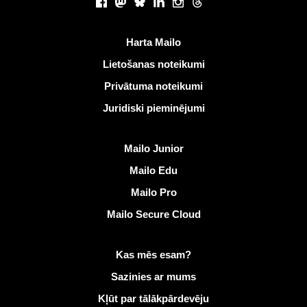
Facebook
Mastodon
Bluesky
LinkedIn
Instagram
Threads
Noderīgas saites
Harta Mailo
Lietošanas noteikumi
Privātuma noteikumi
Juridiski pieminējumi
Atklāt Mailo
Mailo Junior
Mailo Edu
Mailo Pro
Mailo Secure Cloud
Vairāk informācijas vietnē Mailo
Kas mēs esam?
Sazinies ar mums
Kļūt par tālākpārdevēju