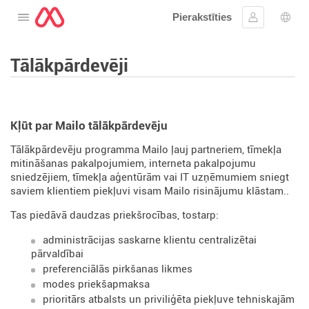
Pierakstīties
Atveriet izvēlni
Ielogoties
Valo
Tālākpārdevēji
Kļūt par Mailo tālākpārdevēju
Tālākpārdevēju programma Mailo ļauj partneriem, tīmekļa
mitināšanas pakalpojumiem, interneta pakalpojumu
sniedzējiem, tīmekļa aģentūrām vai IT uzņēmumiem sniegt
saviem klientiem piekļuvi visam Mailo risinājumu klāstam..
Tas piedāvā daudzas priekšrocības, tostarp:
administrācijas saskarne klientu centralizētai
pārvaldībai
preferenciālās pirkšanas likmes
modes priekšapmaksa
prioritārs atbalsts un priviliģēta piekļuve tehniskajām