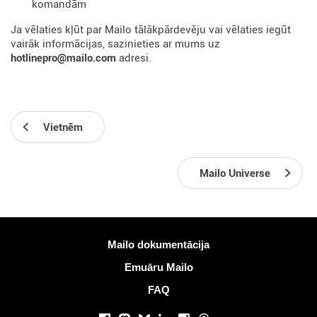
komandām
Ja vēlaties kļūt par Mailo tālākpārdevēju vai vēlaties iegūt
vairāk informācijas, sazinieties ar mums uz
hotlinepro@mailo.com
adresi.
Vietnēm
Mailo Universe
Vairāk informācijas
Mailo dokumentācija
Emuāru Mailo
FAQ
Sociālie tīkli