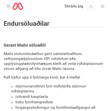
Skráðu þig
Opna valmyndina
Skráðu þig 
Tung
Endursöluaðilar
Gerast Mailo söluaðili
Mailo endursöluáætlun gerir samstarfsaðilum,
vefhýsingarþjónustum, ISP, vefstofum eða
upplýsingatæknifyrirtækjum kleift að veita viðskiptavinum
sínum aðgang að öllu úrvali Mailo lausna.
Það býður upp á fjölmarga kosti, þar á meðal:
stjórnunarviðmót fyrir miðstýrða stjórnun
viðskiptavina
ívilnandi kauptaxta
tísku fyrirframgreiðsla
forgangsstuðningur og forréttindaaðgangur að