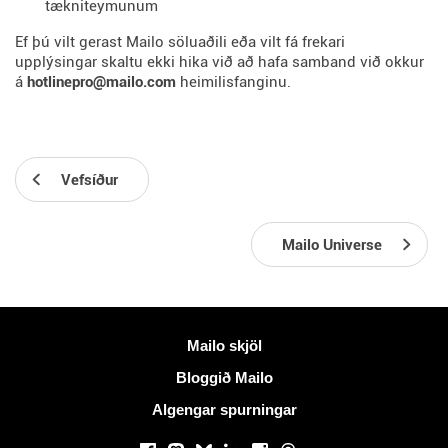
tækniteymunum
Ef þú vilt gerast Mailo söluaðili eða vilt fá frekari
upplýsingar skaltu ekki hika við að hafa samband við okkur
á
hotlinepro@mailo.com
heimilisfanginu.
Vefsíður
Mailo Universe
Meiri upplýsingar
Mailo skjöl
Bloggið Mailo
Algengar spurningar
Samfélagsmiðlar