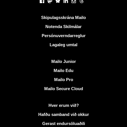
Facebook
Mastodon
Bluesky
LinkedIn
Instagram
Threads
Gagnlegir krækjur
Skipulagsskrána Mailo
Notenda Skilmálar
Persónuverndarreglur
Lagaleg umtal
Uppgötva Mailo
Mailo Junior
Mailo Edu
Mailo Pro
Mailo Secure Cloud
Frekari upplýsingar á Mailo
Hver erum við?
Hafðu samband við okkur
Gerast endursöluaðili