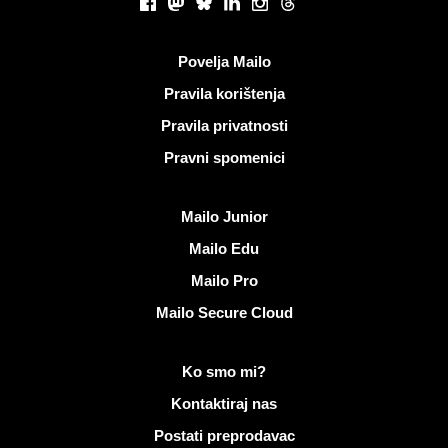
Facebook
Mastodon
Bluesky
LinkedIn
Instagram
Threads
Korisni linkovi
Povelja Mailo
Pravila korištenja
Pravila privatnosti
Pravni spomenici
Otkrijte Mailo
Mailo Junior
Mailo Edu
Mailo Pro
Mailo Secure Cloud
Više informacija o Mailo
Ko smo mi?
Kontaktiraj nas
Postati preprodavac