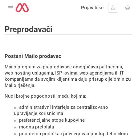
Prijaviti se
Otvorite meni
Prijavite se
Izbor
Preprodavači
Postani Mailo prodavac
Mailo program za preprodavače omogućava partnerima,
web hosting uslugama, ISP-ovima, web agencijama ili IT
kompanijama da svojim klijentima daju pristup cijelom nizu
Mailo rješenja.
Nudi brojne pogodnosti, među kojima:
administrativni interfejs za centralizovano
upravljanje korisnicima
preferencijalne stope kupovine
modna pretplata
prioritetna podrška i privilegovan pristup tehničkim