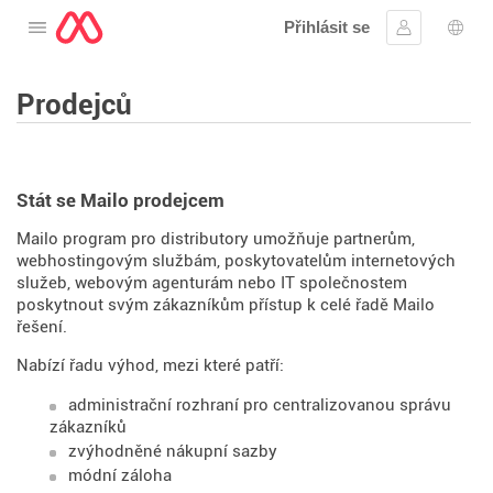
Přihlásit se
Otevřete nabídku
Přihlásit se
Výbě
Prodejců
Stát se Mailo prodejcem
Mailo program pro distributory umožňuje partnerům,
webhostingovým službám, poskytovatelům internetových
služeb, webovým agenturám nebo IT společnostem
poskytnout svým zákazníkům přístup k celé řadě Mailo
řešení.
Nabízí řadu výhod, mezi které patří:
administrační rozhraní pro centralizovanou správu
zákazníků
zvýhodněné nákupní sazby
módní záloha