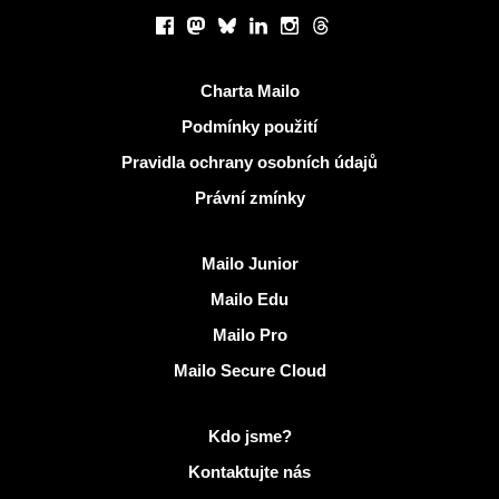
Sociální sítě
Facebook
Mastodon
Bluesky
LinkedIn
Instagram
Threads
Užitečné odkazy
Charta Mailo
Podmínky použití
Pravidla ochrany osobních údajů
Právní zmínky
Objevit Mailo
Mailo Junior
Mailo Edu
Mailo Pro
Mailo Secure Cloud
Další informace na Mailo
Kdo jsme?
Kontaktujte nás