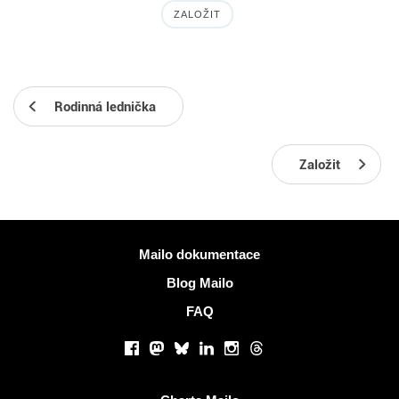
ZALOŽIT
Rodinná lednička
Založit
Více informací
Mailo dokumentace
Blog Mailo
FAQ
Sociální sítě
Facebook
Mastodon
Bluesky
LinkedIn
Instagram
Threads
Užitečné odkazy