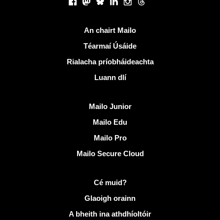
Facebook
Mastodon
Bluesky
LinkedIn
Instagram
Threads
Naisc úsáideacha
An chairt Mailo
Téarmaí Úsáide
Rialacha príobháideachta
Luann dlí
Faigh amach Mailo
Mailo Junior
Mailo Edu
Mailo Pro
Mailo Secure Cloud
Tuilleadh eolais ar Mailo
Cé muid?
Glaoigh orainn
A bheith ina athdhíoltóir