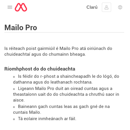
Clarú
Oscail an roghchlár
Sínigh iste
Rogh
Mailo Pro
Is réiteach poist gairmiúil é Mailo Pro atá oiriúnach do
chuideachtaí agus do chumainn bheaga.
Ríomhphost do do chuideachta
Is féidir do r-phost a shaincheapadh le do lógó, do
dathanna agus do leathanach rochtana.
Ligeann Mailo Pro duit an oiread cuntas agus a
theastaíonn uait do do chuideachta a chruthú saor in
aisce.
Baineann gach cuntas leas as gach gné de na
cuntais Mailo.
Tá eolaire inmheánach ar fáil.