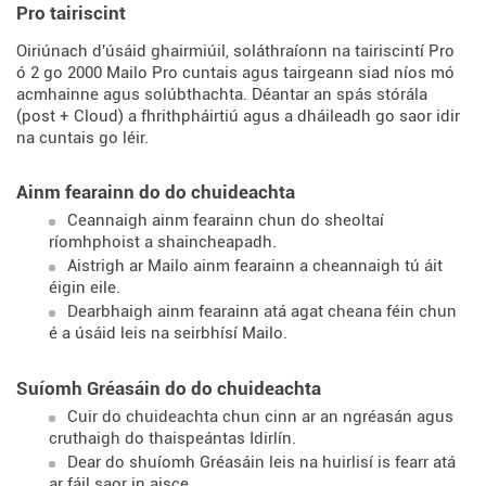
Pro tairiscint
Oiriúnach d'úsáid ghairmiúil, soláthraíonn na tairiscintí Pro
ó 2 go 2000 Mailo Pro cuntais agus tairgeann siad níos mó
acmhainne agus solúbthachta. Déantar an spás stórála
(post + Cloud) a fhrithpháirtiú agus a dháileadh go saor idir
na cuntais go léir.
Ainm fearainn do do chuideachta
Ceannaigh ainm fearainn chun do sheoltaí
ríomhphoist a shaincheapadh.
Aistrigh ar Mailo ainm fearainn a cheannaigh tú áit
éigin eile.
Dearbhaigh ainm fearainn atá agat cheana féin chun
é a úsáid leis na seirbhísí Mailo.
Suíomh Gréasáin do do chuideachta
Cuir do chuideachta chun cinn ar an ngréasán agus
cruthaigh do thaispeántas Idirlín.
Dear do shuíomh Gréasáin leis na huirlisí is fearr atá
ar fáil saor in aisce.