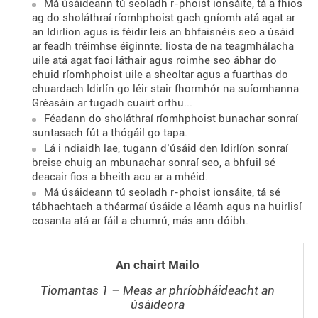
Má úsáideann tú seoladh r-phoist ionsáite, tá a fhios
ag do sholáthraí ríomhphoist gach gníomh atá agat ar
an Idirlíon agus is féidir leis an bhfaisnéis seo a úsáid
ar feadh tréimhse éiginnte: liosta de na teagmhálacha
uile atá agat faoi láthair agus roimhe seo ábhar do
chuid ríomhphoist uile a sheoltar agus a fuarthas do
chuardach Idirlín go léir stair fhormhór na suíomhanna
Gréasáin ar tugadh cuairt orthu...
Féadann do sholáthraí ríomhphoist bunachar sonraí
suntasach fút a thógáil go tapa.
Lá i ndiaidh lae, tugann d’úsáid den Idirlíon sonraí
breise chuig an mbunachar sonraí seo, a bhfuil sé
deacair fios a bheith acu ar a mhéid.
Má úsáideann tú seoladh r-phoist ionsáite, tá sé
tábhachtach a théarmaí úsáide a léamh agus na huirlisí
cosanta atá ar fáil a chumrú, más ann dóibh.
An chairt Mailo
Tiomantas 1 – Meas ar phríobháideacht an
úsáideora