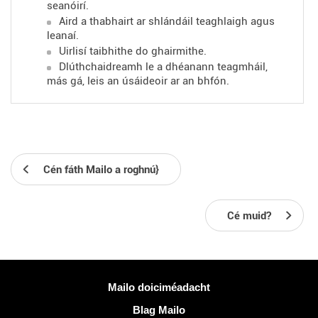
seanóirí.
Aird a thabhairt ar shlándáil teaghlaigh agus
leanaí.
Uirlisí taibhithe do ghairmithe.
Dlúthchaidreamh le
a dhéanann teagmháil,
más gá, leis an úsáideoir ar an bhfón.
Cén fáth Mailo a roghnú}
Cé muid?
Tuilleadh eolais
Mailo doiciméadacht
Blag Mailo