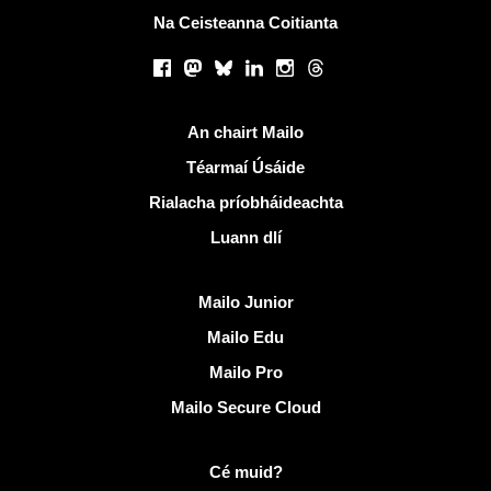
Na Ceisteanna Coitianta
Líonraí sóisialta
Facebook
Mastodon
Bluesky
LinkedIn
Instagram
Threads
Naisc úsáideacha
An chairt Mailo
Téarmaí Úsáide
Rialacha príobháideachta
Luann dlí
Faigh amach Mailo
Mailo Junior
Mailo Edu
Mailo Pro
Mailo Secure Cloud
Tuilleadh eolais ar Mailo
Cé muid?