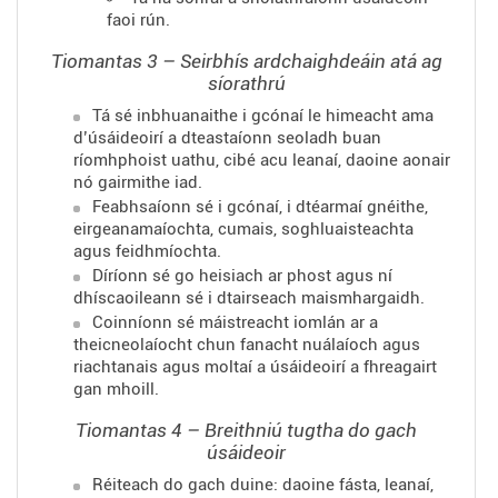
faoi rún.
Tiomantas 3 – Seirbhís ardchaighdeáin atá ag
síorathrú
Tá sé inbhuanaithe i gcónaí le himeacht ama
d’úsáideoirí a dteastaíonn seoladh buan
ríomhphoist uathu, cibé acu leanaí, daoine aonair
nó gairmithe iad.
Feabhsaíonn sé i gcónaí, i dtéarmaí gnéithe,
eirgeanamaíochta, cumais, soghluaisteachta
agus feidhmíochta.
Díríonn sé go heisiach ar phost agus ní
dhíscaoileann sé i dtairseach maismhargaidh.
Coinníonn sé máistreacht iomlán ar a
theicneolaíocht chun fanacht nuálaíoch agus
riachtanais agus moltaí a úsáideoirí a fhreagairt
gan mhoill.
Tiomantas 4 – Breithniú tugtha do gach
úsáideoir
Réiteach do gach duine: daoine fásta, leanaí,