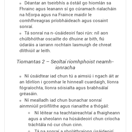
Déantar an tseirbhís a óstáil go hiomlán sa
Fhrainc agus leanann sí go cúramach rialacháin
na hEorpa agus na Fraince maidir le
comhfhreagras príobháideach agus cosaint
sonraí.
Tá sonraí na n-úsáideoirí faoi rún: níl aon
chúlbhóthar oscailte do dhuine ar bith, fiú
údaráis a iarrann rochtain lasmuigh de chreat
dlíthiúil ar leith.
Tiomantas 2 – Seoltaí ríomhphoist neamh-
ionracha
Ní úsáidtear iad chun tú a aimsiú i ngach áit ar
an Idirlíon i gcomhar le hinneall cuardaigh, líonra
fógraíochta, líonra sóisialta agus brabhsálaí
gréasáin.
Ní mealladh iad chun bunachar sonraí
ainmniúil próifílithe agus rianaithe a thógáil:
Ní léitear na teachtaireachtaí a fhaigheann
agus a sheolann na húsáideoirí chun críocha
tráchtála nó cur chun cinn.
Tá na sonraí a sholáthraíonn úsáideoirí