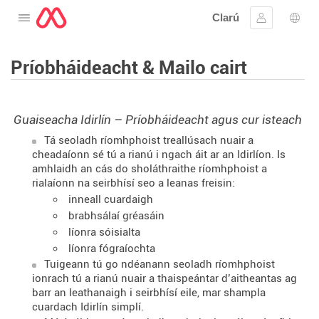
Clarú
Oscail an roghchlár
Sínigh iste
Rogh
Príobháideacht & Mailo cairt
Guaiseacha Idirlín – Príobháideacht agus cur isteach
Tá seoladh ríomhphoist treallúsach nuair a
cheadaíonn sé tú a rianú i ngach áit ar an Idirlíon. Is
amhlaidh an cás do sholáthraithe ríomhphoist a
rialaíonn na seirbhísí seo a leanas freisin:
inneall cuardaigh
brabhsálaí gréasáin
líonra sóisialta
líonra fógraíochta
Tuigeann tú go ndéanann seoladh ríomhphoist
ionrach tú a rianú nuair a thaispeántar d’aitheantas ag
barr an leathanaigh i seirbhísí eile, mar shampla
cuardach Idirlín simplí.