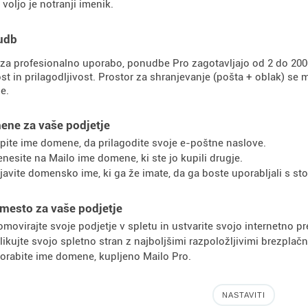
 voljo je notranji imenik.
udb
za profesionalno uporabo, ponudbe Pro zagotavljajo od 2 do 200
st in prilagodljivost. Prostor za shranjevanje (pošta + oblak) s
e.
ene za vaše podjetje
pite ime domene, da prilagodite svoje e-poštne naslove.
enesite na Mailo ime domene, ki ste jo kupili drugje.
ijavite domensko ime, ki ga že imate, da ga boste uporabljali s sto
mesto za vaše podjetje
omovirajte svoje podjetje v spletu in ustvarite svojo internetno pr
likujte svojo spletno stran z najboljšimi razpoložljivimi brezplačn
orabite ime domene, kupljeno Mailo Pro.
NASTAVITI