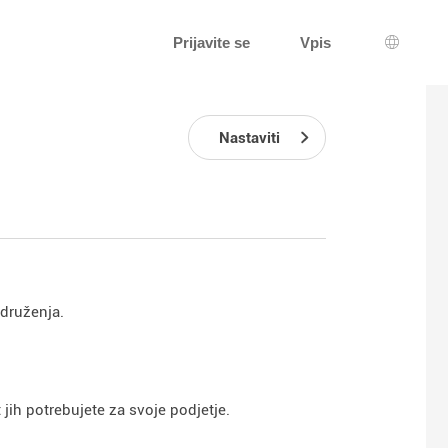
Prijavite se
Vpis
Izbira j
Nastaviti
združenja.
jih potrebujete za svoje podjetje.