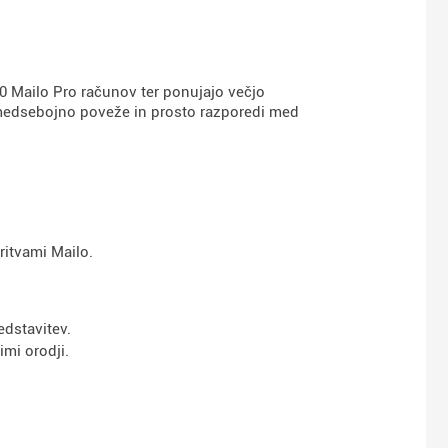
0 Mailo Pro računov ter ponujajo večjo
e medsebojno poveže in prosto razporedi med
ritvami Mailo.
edstavitev.
imi orodji.