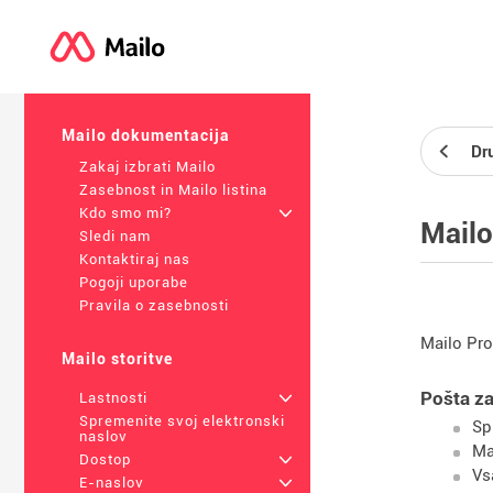
Mailo dokumentacija
Dru
Zakaj izbrati Mailo
Zasebnost in Mailo listina
Kdo smo mi?
+
Mailo
Sledi nam
Kontaktiraj nas
Pogoji uporabe
Pravila o zasebnosti
Mailo Pro
Mailo storitve
Pošta za
Lastnosti
+
Spremenite svoj elektronski
Sp
naslov
Ma
Dostop
+
Vs
E-naslov
+