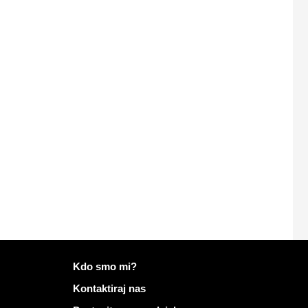
Več informacij o Mailo
Kdo smo mi?
Kontaktiraj nas