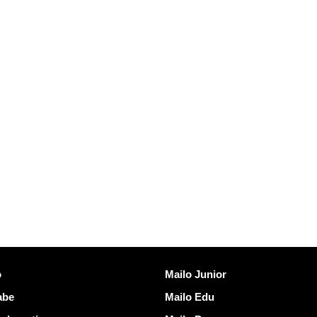
vezave
Odkrijte Mailo
o
Mailo Junior
abe
Mailo Edu