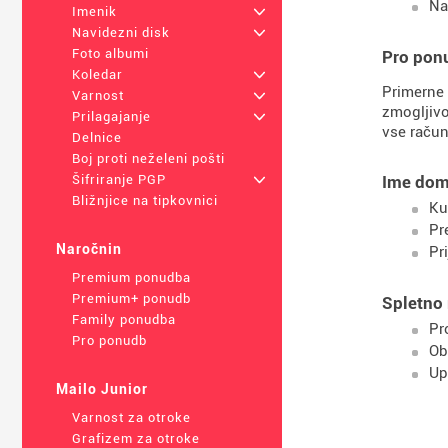
Na
Imenik
+
Navidezni disk
+
Foto albumi
Pro pon
Koledar
+
Primerne 
Varnost
+
zmogljivo
Prilagajanje
+
vse račun
Delnice
Boj proti neželeni pošti
Ime dom
Šifriranje PGP
+
Bližnjice na tipkovnici
Ku
Pr
Naročnin
Pr
Premium ponudba
Premium+ ponudb
Spletno 
Family ponudba
Pr
Pro ponudb
Ob
Up
Mailo Junior
Varnost za otroke
Grafizem za otroke