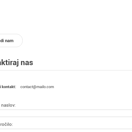
edi nam
ktiraj nas
contact@mailo.com
i kontakt:
 naslov:
ročilo: