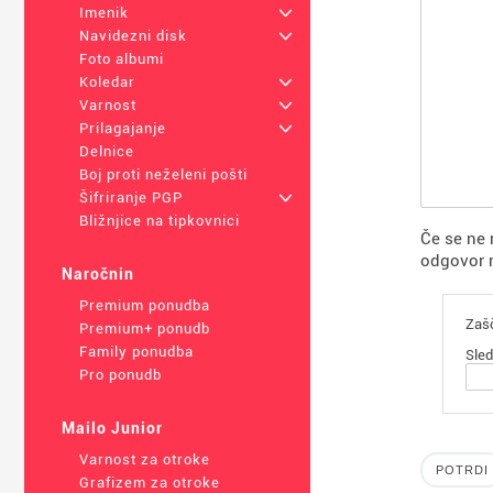
Imenik
+
Navidezni disk
+
Foto albumi
Koledar
+
Varnost
+
Prilagajanje
+
Delnice
Boj proti neželeni pošti
Šifriranje PGP
+
Bližnjice na tipkovnici
Če se ne 
odgovor n
Naročnin
Premium ponudba
Zašč
Premium+ ponudb
Family ponudba
Sled
Pro ponudb
Mailo Junior
Varnost za otroke
Grafizem za otroke