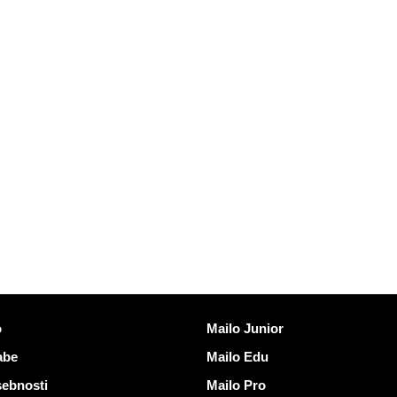
vezave
Odkrijte Mailo
o
Mailo Junior
abe
Mailo Edu
sebnosti
Mailo Pro