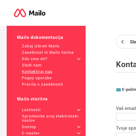
Mailo dokumentacija
Sl
Zakaj izbrati Mailo
Zasebnost in Mailo listina
Kdo smo mi?
+
Konta
Sledi nam
Kontaktiraj nas
Pogoji uporabe
Pravila o zasebnosti
E-poštn
Mailo storitve
Vaš email
Lastnosti
+
Spremenite svoj elektronski
naslov
Dostop
+
Tvoje spo
E-naslov
+