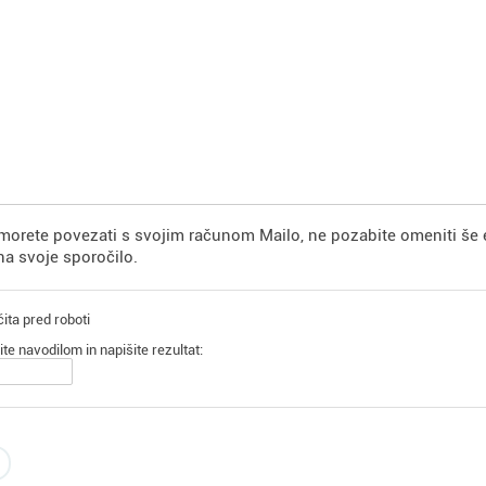
morete povezati s svojim računom Mailo, ne pozabite omeniti še 
a svoje sporočilo.
ita pred roboti
ite navodilom in napišite rezultat: