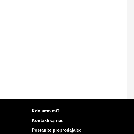
Več informacij o Mailo
Kdo smo mi?
Kontaktiraj nas
Postanite preprodajalec