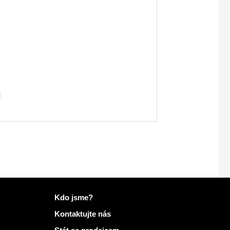
Další informace na Mailo
Kdo jsme?
Kontaktujte nás