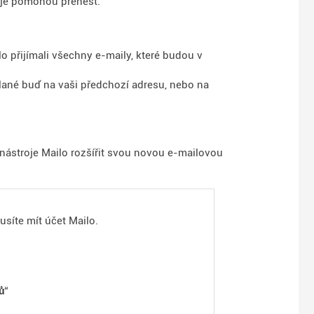
 je pomohou přenést.
lo přijímali všechny e-maily, které budou v
lané buď na vaši předchozí adresu, nebo na
ástroje Mailo rozšířit svou novou e-mailovou
síte mít účet Mailo.
ů
“