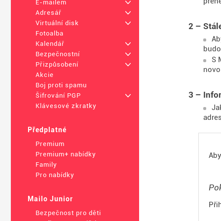
přen
E-mailem
+
Adresář
+
Virtuální disk
+
2 – Stál
Fotoalba
Ab
Kalendář
+
budo
Bezpečnostní
+
S 
Přizpůsobení
+
novo
Akcie
Boj proti spamu
3 – Inf
Šifrování PGP
+
Klávesové zkratky
Ja
adre
Předplatné
Premium
Premium+ nabídky
Aby
Family
Pro nabídky
Pok
Mailo Junior
Při
Bezpečnost pro děti