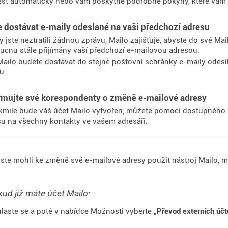
ést automaticky nebo vám poskytne podrobné pokyny, které vám
e dostávat e-maily odeslané na vaši předchozí adresu
y jste neztratili žádnou zprávu, Mailo zajišťuje, abyste do své Mai
ucnu stále přijímány vaší předchozí e-mailovou adresou.
Mailo budete dostávat do stejné poštovní schránky e-maily odesí
u.
ormujte své korespondenty o změně e-mailové adresy
kmile bude váš účet Mailo vytvořen, můžete pomocí dostupného n
su na všechny kontakty ve vašem adresáři.
ste mohli ke změně své e-mailové adresy použít nástroj Mailo, mu
ud již máte účet Mailo:
hlaste se a poté v nabídce Možnosti vyberte „
Převod externích účt