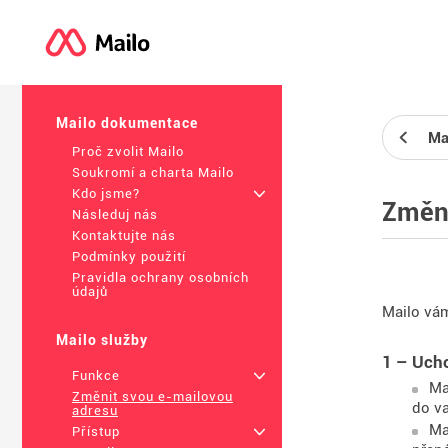
Mailo dokumentace
Ma
Proč zvolit Mailo
Soukromí a charta Mailo
Kdo jsme?
+
Změni
Následuj nás
Kontaktujte nás
Podmínky použití
Pravidla ochrany osobních
údajů
Mailo vám
Mailo služby
1 – Ucho
Funkce
+
Ma
Změnit svou e-mailovou
do v
adresu
Ma
Přístup
+