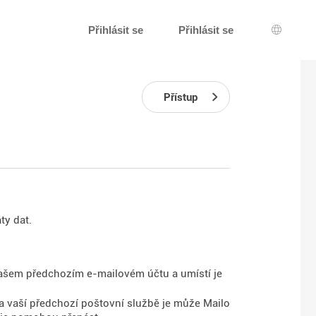
Přihlásit se
Přihlásit se
Výběr j
Přístup
ty dat.
vašem předchozím e-mailovém účtu a umístí je
na vaší předchozí poštovní službě je může Mailo