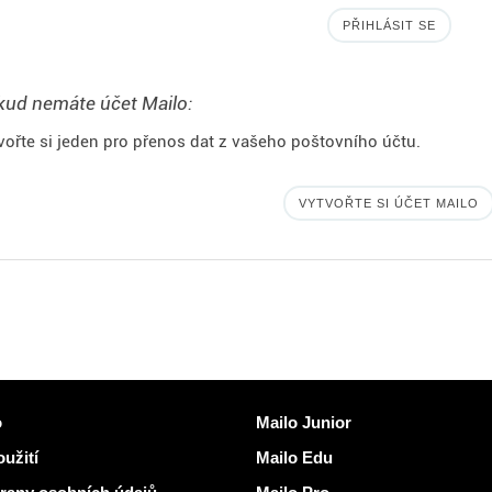
PŘIHLÁSIT SE
ud nemáte účet Mailo:
vořte si jeden pro přenos dat z vašeho poštovního účtu.
VYTVOŘTE SI ÚČET MAILO
kazy
Objevit Mailo
o
Mailo Junior
užití
Mailo Edu