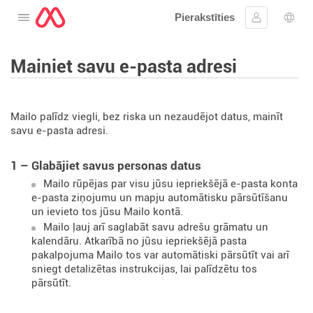
Pierakstīties
Atveriet izvēlni
Ielogoties
Valo
Mainiet savu e-pasta adresi
Mailo palīdz viegli, bez riska un nezaudējot datus, mainīt
savu e-pasta adresi.
1 – Glabājiet savus personas datus
Mailo rūpējas par visu jūsu iepriekšējā e-pasta konta
e-pasta ziņojumu un mapju automātisku pārsūtīšanu
un ievieto tos jūsu Mailo kontā.
Mailo ļauj arī saglabāt savu adrešu grāmatu un
kalendāru. Atkarībā no jūsu iepriekšējā pasta
pakalpojuma Mailo tos var automātiski pārsūtīt vai arī
sniegt detalizētas instrukcijas, lai palīdzētu tos
pārsūtīt.