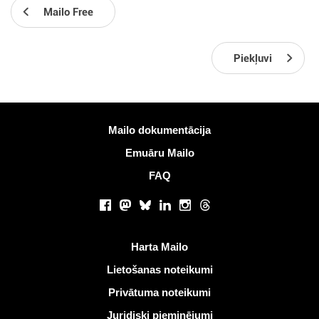
Mailo Free
Piekļuvi
Vairāk informācijas
Mailo dokumentācija
Emuāru Mailo
FAQ
Sociālie tīkli
Facebook
Mastodon
Bluesky
LinkedIn
Instagram
Threads
Noderīgas saites
Harta Mailo
Lietošanas noteikumi
Privātuma noteikumi
Juridiski pieminējumi