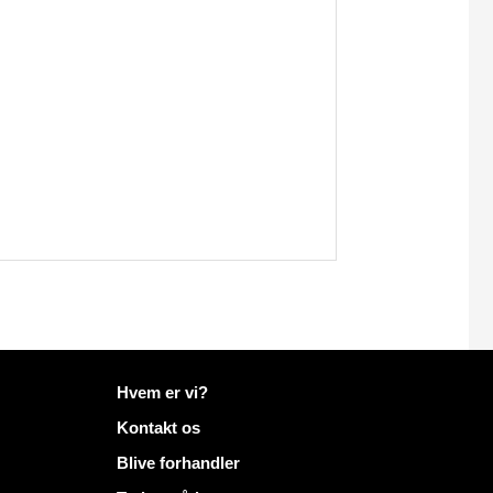
Flere oplysninger på Mailo
Hvem er vi?
Kontakt os
Blive forhandler