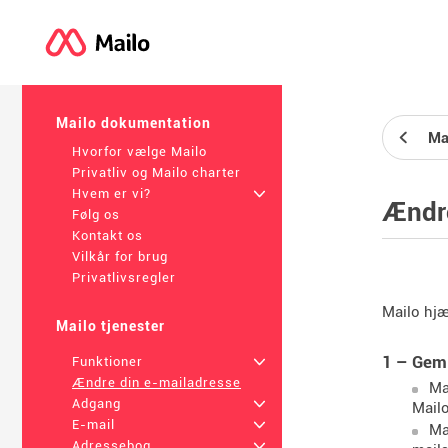
Mailo dokumentation
Ma
Hvorfor vælge Mailo
Privatliv og Mailo charter
Hvem er vi?
+
Ændre
Følg os
Kontakt os
Vilkår for brug
Privatlivsregler
Mailo hjæ
Mailo tjenester
1 – Gem 
Funktioner
+
Ændre din e-mailadresse
Ma
Adgang
+
Mailo
E-mail
+
Ma
Adressebog
+