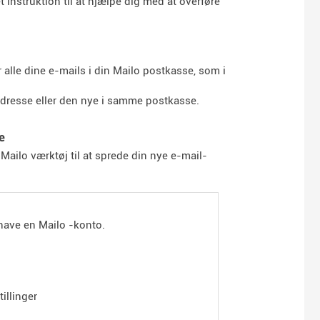
 instruktion til at hjælpe dig med at overføre
 alle dine e-mails i din Mailo postkasse, som i
 adresse eller den nye i samme postkasse.
e
Mailo værktøj til at sprede din nye e-mail-
 have en Mailo -konto.
illinger