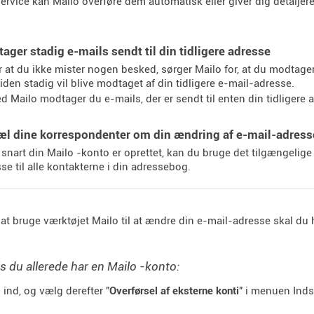
ervice kan Mailo overføre dem automatisk eller giver dig detaljeret
ager stadig e-mails sendt til din tidligere adresse
r at du ikke mister nogen besked, sørger Mailo for, at du modtager
iden stadig vil blive modtaget af din tidligere e-mail-adresse.
d Mailo modtager du e-mails, der er sendt til enten din tidligere
æl dine korrespondenter om din ændring af e-mail-adress
 snart din Mailo -konto er oprettet, kan du bruge det tilgængelige 
se til alle kontakterne i din adressebog.
 at bruge værktøjet Mailo til at ændre din e-mail-adresse skal du
s du allerede har en Mailo -konto:
 ind, og vælg derefter "
Overførsel af eksterne konti
" i menuen Indst