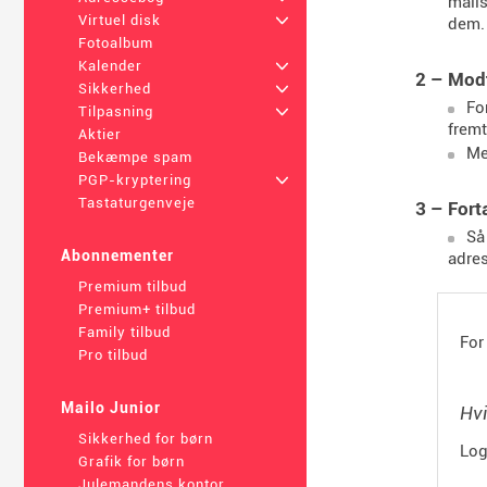
mails
Virtuel disk
+
dem.
Fotoalbum
Kalender
+
2 – Modt
Sikkerhed
+
Fo
Tilpasning
+
fremt
Aktier
Me
Bekæmpe spam
PGP-kryptering
+
Tastaturgenveje
3 – Fort
Så
Abonnementer
adres
Premium tilbud
Premium+ tilbud
Family tilbud
For
Pro tilbud
Mailo Junior
Hvi
Sikkerhed for børn
Log
Grafik for børn
Julemandens kontor