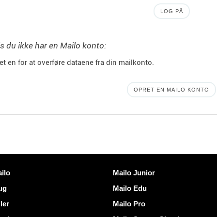
LOG PÅ
s du ikke har en Mailo konto:
et en for at overføre dataene fra din mailkonto.
OPRET EN MAILO KONTO
Opdag Mailo
ilo
Mailo Junior
rug
Mailo Edu
ler
Mailo Pro