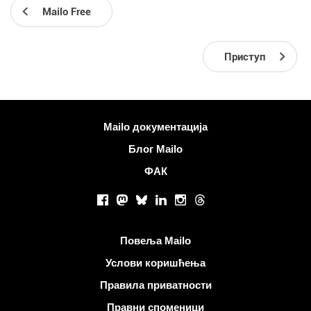
Mailo Free
Приступ
Више информација
Mailo документација
Блог Mailo
ФАК
Друштвене мреже
Facebook
Mastodon
Bluesky
LinkedIn
Instagram
Threads
Корисни линкови
Повеља Mailo
Услови коришћења
Правила приватности
Правни споменици