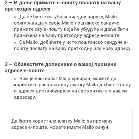
2 – И даље примате е-пошту послату на вашу
претходну адресу
Да не бисте изгубили ниједну поруку, Mailo
осигурава да у своје Mailo поштанско сандуче
примите сву е-пошту која ће убудуће и даље бити
примљена на вашу претходну адресу е-поште.
Са Mailo, добићете у исто поштанско сандуче е-
пошту послату на вашу претходну или нову адресу.
3 – Обавестите дописнике о вашој промени
адресе е-поште
Чим је ваш налог Mailo креиран, можете да
користите расположиву алатку Mailo да бисте нову
е-адресу дистрибуирали на све контакте у вашем
адресару.
Да бисте користили алатку Mailo за промену
адресе е-поште, морате имати Mailo рачун.