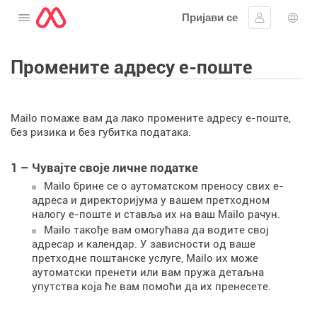
Пријави се
Отворите мени
Пријавите 
Избо
Промените адресу е-поште
Mailo помаже вам да лако промените адресу е-поште,
без ризика и без губитка података.
1 – Чувајте своје личне податке
Mailo брине се о аутоматском преносу свих е-
адреса и директоријума у ​​вашем претходном
налогу е-поште и ставља их на ваш Mailo рачун.
Mailo такође вам омогућава да водите свој
адресар и календар. У зависности од ваше
претходне поштанске услуге, Mailo их може
аутоматски пренети или вам пружа детаљна
упутства која ће вам помоћи да их пренесете.