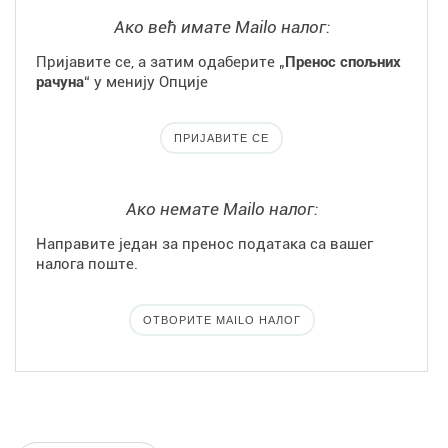
Ако већ имате Mailo налог:
Пријавите се, а затим одаберите „
Пренос спољних
рачуна
“ у менију Опције
ПРИЈАВИТЕ СЕ
Ако немате Mailo налог:
Направите један за пренос података са вашег
налога поште.
ОТВОРИТЕ MAILO НАЛОГ