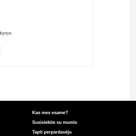
kyros.
Daugiau informacijos apie Mailo
Kas mes esame?
Susisiekite su mumis
Tapti perpardavėju