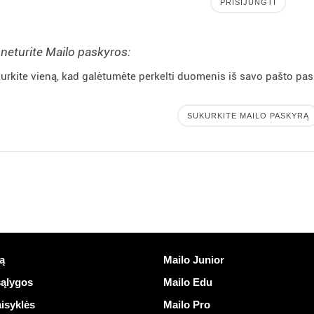
PRISIJUNGTI
 neturite Mailo paskyros:
urkite vieną, kad galėtumėte perkelti duomenis iš savo pašto pas
SUKURKITE MAILO PASKYRĄ
nuorodos
Atrasti Mailo
ą
Mailo Junior
ąlygos
Mailo Edu
isyklės
Mailo Pro