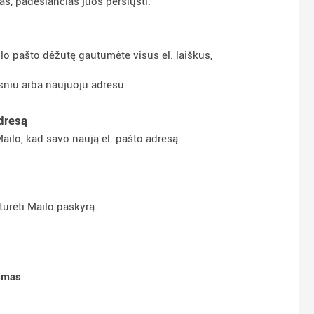
as, padėsiančias juos persiųsti.
lo pašto dėžutę gautumėte visus el. laiškus,
esniu arba naujuoju adresu.
dresą
Mailo, kad savo naują el. pašto adresą
turėti Mailo paskyrą.
dimas