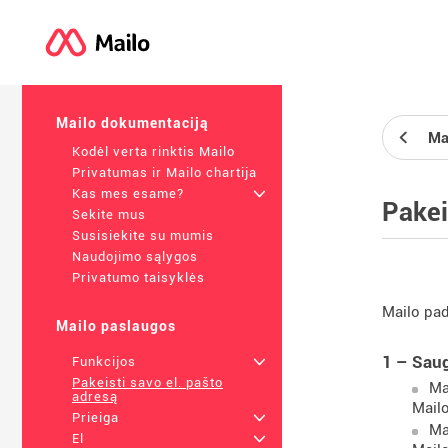
Mailo dokumentaciją
Ma
Kodėl verta rinktis Mailo
Privatumas ir Mailo chartija
Kas mes esame?
+
Pakei
Sekite mus
Susisiekite su mumis
Naudojimo sąlygos
Privatumo taisyklės
Mailo pad
Mailo paslaugos
1 – Sau
Funkcijos
+
Pakeisti savo el. pašto
Ma
adresą
Mailo
Prieiga
+
Ma
El
+