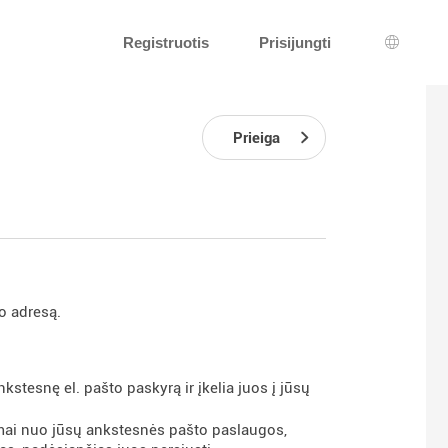
Registruotis
Prisijungti
Kalbos 
Prieiga
o adresą.
kstesnę el. pašto paskyrą ir įkelia juos į jūsų
somai nuo jūsų ankstesnės pašto paslaugos,