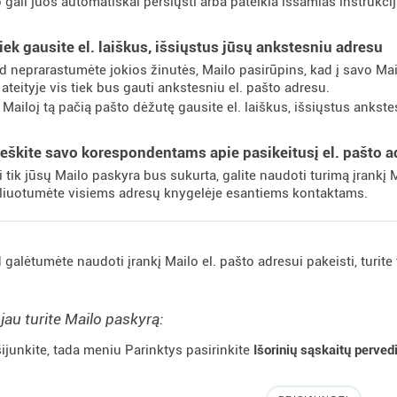
 gali juos automatiškai persiųsti arba pateikia išsamias instrukcij
tiek gausite el. laiškus, išsiųstus jūsų ankstesniu adresu
d neprarastumėte jokios žinutės, Mailo pasirūpins, kad į savo Mai
 ateityje vis tiek bus gauti ankstesniu el. pašto adresu.
 Mailoį tą pačią pašto dėžutę gausite el. laiškus, išsiųstus ankst
eškite savo korespondentams apie pasikeitusį el. pašto a
i tik jūsų Mailo paskyra bus sukurta, galite naudoti turimą įrankį 
sliuotumėte visiems adresų knygelėje esantiems kontaktams.
 galėtumėte naudoti įrankį Mailo el. pašto adresui pakeisti, turite 
 jau turite Mailo paskyrą:
sijunkite, tada meniu Parinktys pasirinkite
Išorinių sąskaitų perve