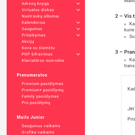
Mailo
Adresų knyga
+
Virtualus diskas
+
2 – Vis 
Nuotraukų albumai
Kalendorius
+
Ka
Saugumas
+
kurie
Pritaikymas
+
Su
Akcijų
Kova su šlamštu
3 – Pran
PGP šifravimas
+
Ka
Klaviatūros nuorodos
tran
Prenumeratos
Premium pasiūlymas
Kad
Premium+ pasiūlymų
Family pasiūlymas
Pro pasiūlymų
Jei
Mailo Junior
Pri
Saugumas vaikams
Grafika vaikams