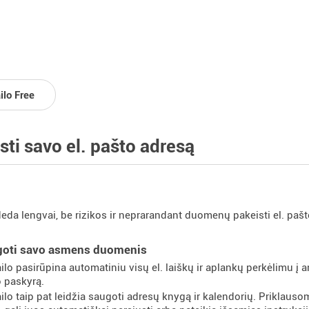
ilo Free
sti savo el. pašto adresą
eda lengvai, be rizikos ir neprarandant duomenų pakeisti el. pašt
goti savo asmens duomenis
ilo pasirūpina automatiniu visų el. laiškų ir aplankų perkėlimu į an
 paskyrą.
ilo taip pat leidžia saugoti adresų knygą ir kalendorių. Priklau