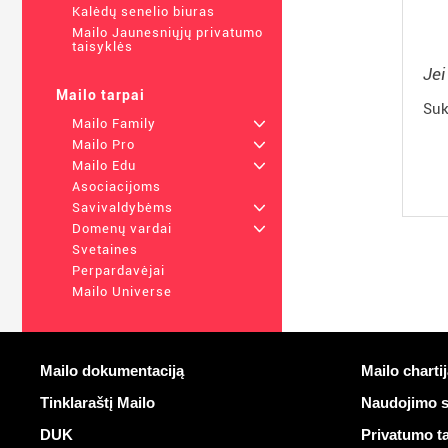
Kalėdų senelio biuras
Mailo Jaunesniųjų privatumo
taisyklės
Jei
Mailo tarpai
Suk
Mailo Family
+
Mailo Pro
+
Mailo Edu
+
Asociacijoms
Savivaldybėms
+
Domenų vardai
+
Svetaines
Perpardavėjai
Mailo Universe
Daugiau informacijos
Naudingos 
Mailo dokumentaciją
Mailo chartij
Tinklaraštį Mailo
Naudojimo s
DUK
Privatumo ta