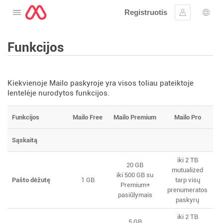
Registruotis
Atidarykite meniu
Prisijungti
Kalb
Funkcijos
Kiekvienoje Mailo paskyroje yra visos toliau pateiktoje
lentelėje nurodytos funkcijos.
Funkcijos
Mailo Free
Mailo Premium
Mailo Pro
Sąskaitą
iki 2 TB
20 GB
mutualized
iki 500 GB su
Pašto dėžutę
1 GB
tarp visų
Premium+
prenumeratos
pasiūlymais
paskyrų
iki 2 TB
5 GB