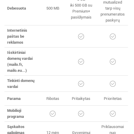
mutualized
iki 500 GB su
Debesuota
500 MB
tarp visų
Premium+
prenumeratos
pasiūlymais
paskyrų
Internetinis
paštas be
reklamos
Išskirtiniai
domenų vardai
(mailo.fr,
mailo.eu...)
Tinkinti domenų
vardai
Parama
Ribotas
Pritaikytas
Prioritetas
Mobilioji
programa
Sąskaitos
Priklausomai
galiojimas
12 mėn
Gyvenimui
nuo