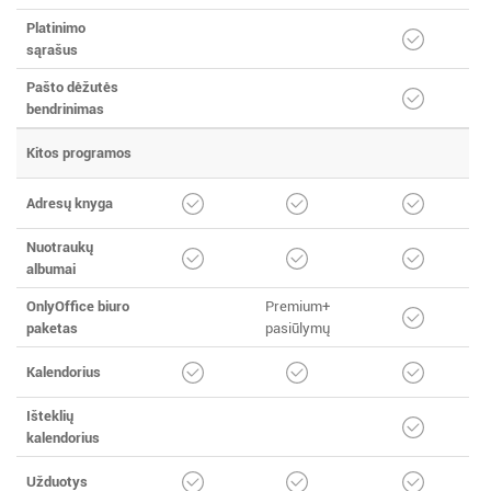
Platinimo
sąrašus
Pašto dėžutės
bendrinimas
Kitos programos
Adresų knyga
Nuotraukų
albumai
OnlyOffice biuro
Premium+
paketas
pasiūlymų
Kalendorius
Išteklių
kalendorius
Užduotys