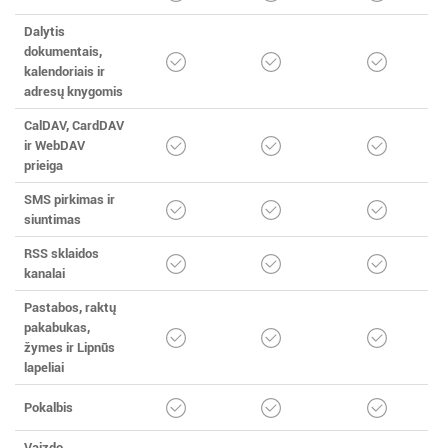
Dalytis
dokumentais,
kalendoriais ir
adresų knygomis
CalDAV, CardDAV
ir WebDAV
prieiga
SMS pirkimas ir
siuntimas
RSS sklaidos
kanalai
Pastabos, raktų
pakabukas,
žymes ir Lipnūs
lapeliai
Pokalbis
Vaizdo