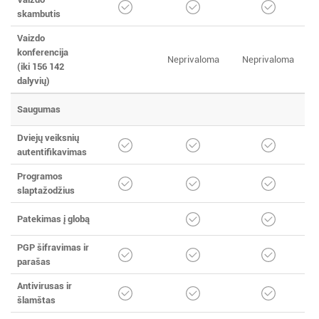
skambutis
Vaizdo
konferencija
Neprivaloma
Neprivaloma
(iki 156 142
dalyvių)
Saugumas
Dviejų veiksnių
autentifikavimas
Programos
slaptažodžius
Patekimas į globą
PGP šifravimas ir
parašas
Antivirusas ir
šlamštas