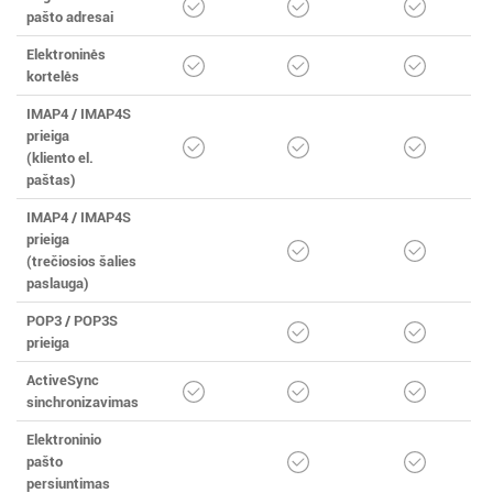
pašto adresai
Elektroninės
kortelės
IMAP4 / IMAP4S
prieiga
(kliento el.
paštas)
IMAP4 / IMAP4S
prieiga
(trečiosios šalies
paslauga)
POP3 / POP3S
prieiga
ActiveSync
sinchronizavimas
Elektroninio
pašto
persiuntimas