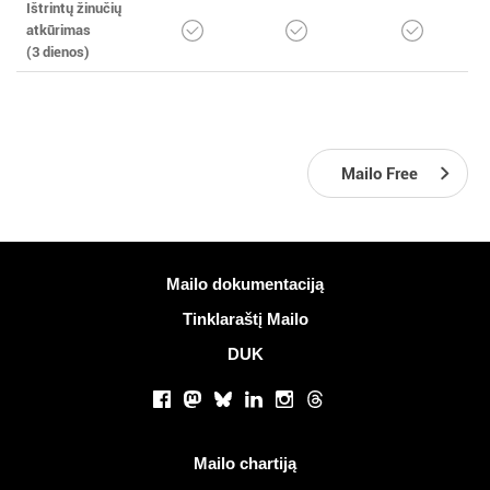
Ištrintų žinučių
atkūrimas
(3 dienos)
Mailo Free
Daugiau informacijos
Mailo dokumentaciją
Tinklaraštį Mailo
DUK
Socialiniai tinklai
Facebook
Mastodon
Bluesky
LinkedIn
Instagram
Threads
Naudingos nuorodos
Mailo chartiją