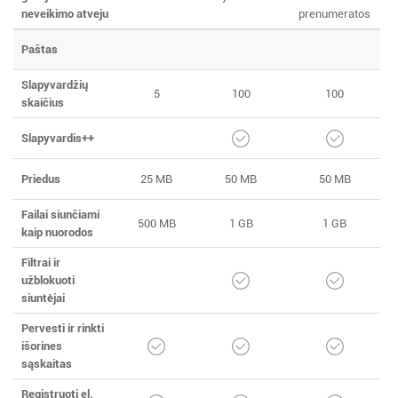
neveikimo atveju
prenumeratos
Paštas
Slapyvardžių
5
100
100
skaičius
Slapyvardis++
Priedus
25 MB
50 MB
50 MB
Failai siunčiami
500 MB
1 GB
1 GB
kaip nuorodos
Filtrai ir
užblokuoti
siuntėjai
Pervesti ir rinkti
išorines
sąskaitas
Registruoti el.