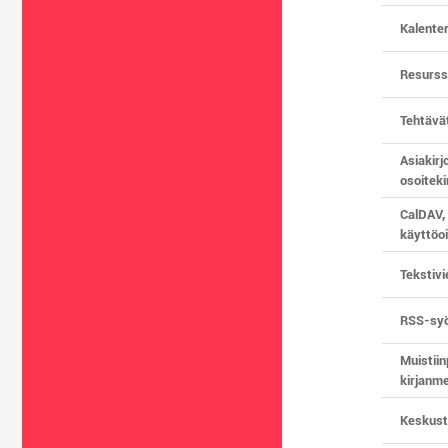
Kalenter
Resurssi
Tehtävä
Asiakirj
osoiteki
CalDAV,
käyttöo
Tekstivi
RSS-syö
Muistiin
kirjanme
Keskust