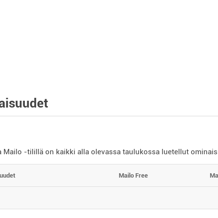
aisuudet
a Mailo -tilillä on kaikki alla olevassa taulukossa luetellut ominai
uudet
Mailo Free
Ma