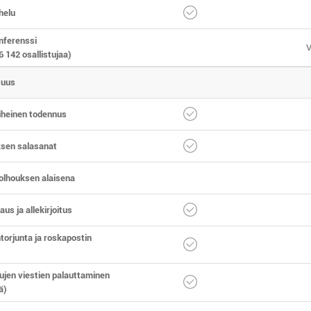
helu
nferenssi
V
6 142 osallistujaa)
suus
iheinen todennus
ksen salasanat
olhouksen alaisena
us ja allekirjoitus
torjunta ja roskapostin
ujen viestien palauttaminen
ä)