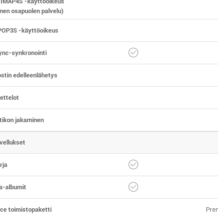
 IMAP4S -käyttöoikeus
nen osapuolen palvelu)
POP3S -käyttöoikeus
ync-synkronointi
stin edelleenlähetys
ettelot
tikon jakaminen
vellukset
rja
a-albumit
ce toimistopaketti
Pre