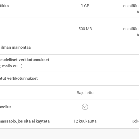
tikko
1 GB
enintää
t
500 MB
enintää
t
 ilman mainontaa
keudelliset verkkotunnukset
, mailo.eu...)
tut verkkotunnukset
Rajoitettu
ovellus
imassaolo, jos sitä ei käytetä
12 kuukautta
Kok