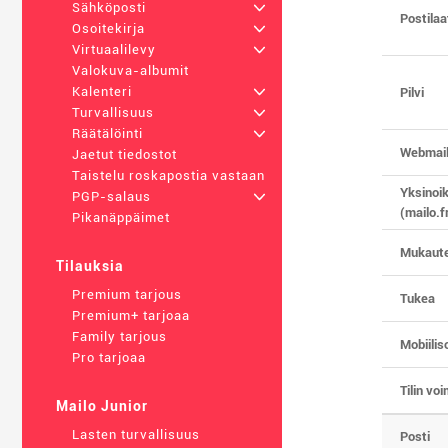
Sähköposti
+
Postilaa
Osoitekirja
+
Virtuaalilevy
+
Valokuva-albumit
Kalenteri
+
Pilvi
Turvallisuus
+
Räätälöinti
+
Webmail
Jaetut tiedostot
Taistelu roskapostia vastaan
Yksinoi
PGP-salaus
+
(mailo.fr
Pikanäppäimet
Mukaute
Tilauksia
Premium tarjous
Tukea
Premium+ tarjoaa
Family tarjous
Mobiilis
Pro tarjoaa
Tilin vo
Mailo Junior
Lasten turvallisuus
Posti