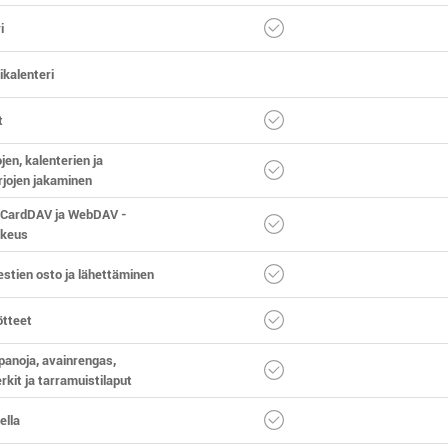
i
kalenteri
t
ojen, kalenterien ja
rjojen jakaminen
 CardDAV ja WebDAV -
ikeus
estien osto ja lähettäminen
tteet
panoja, avainrengas,
rkit ja tarramuistilaput
ella