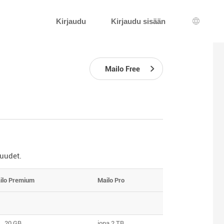
Kirjaudu
Kirjaudu sisään
Kielen v
Mailo Free
suudet.
ilo Premium
Mailo Pro
20 GB
jopa 2 TB