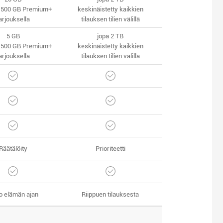
n 500 GB Premium+
keskinäistetty kaikkien
arjouksella
tilauksen tilien välillä
5 GB
jopa 2 TB
n 500 GB Premium+
keskinäistetty kaikkien
arjouksella
tilauksen tilien välillä
Räätälöity
Prioriteetti
o elämän ajan
Riippuen tilauksesta