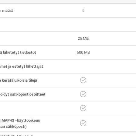
en määrä
5
25 MB
ä lähetetyt tiedostot
500 MB
met ja estetyt lähettäjät
a kerätä ulkoisia tilejä
öidyt sähköpostiosoitteet
 IMAP4S -käyttöoikeus
aan sähköposti)