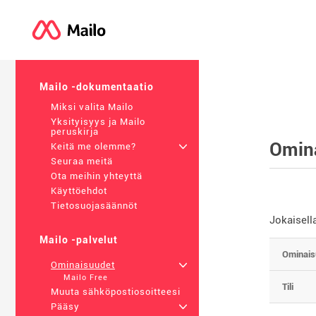
Mailo -dokumentaatio
Miksi valita Mailo
Yksityisyys ja Mailo
peruskirja
Omin
Keitä me olemme?
+
Seuraa meitä
Ota meihin yhteyttä
Käyttöehdot
Tietosuojasäännöt
Jokaisell
Mailo -palvelut
Ominais
Ominaisuudet
+
Mailo Free
Tili
Muuta sähköpostiosoitteesi
Pääsy
+