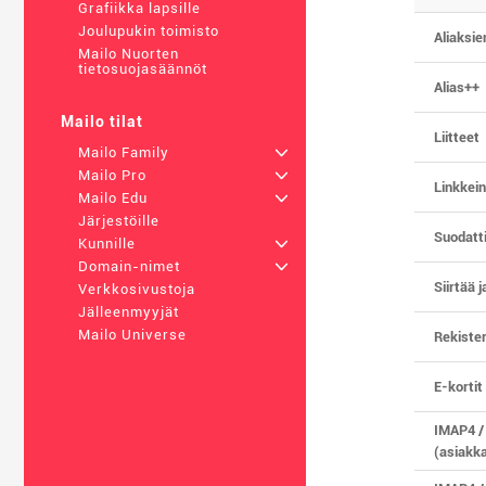
Grafiikka lapsille
Joulupukin toimisto
Aliaksi
Mailo Nuorten
tietosuojasäännöt
Alias++
Mailo tilat
Liitteet
Mailo Family
+
Mailo Pro
+
Linkkein
Mailo Edu
+
Järjestöille
Suodatti
Kunnille
+
Domain-nimet
+
Siirtää j
Verkkosivustoja
Jälleenmyyjät
Mailo Universe
Rekister
E-kortit
IMAP4 /
(asiakk