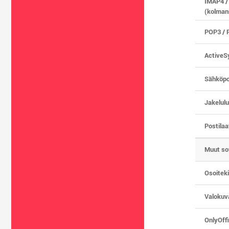
IMAP4 /
(kolman
POP3 / 
ActiveS
Sähköpo
Jakelulu
Postilaa
Muut so
Osoiteki
Valokuv
OnlyOffi