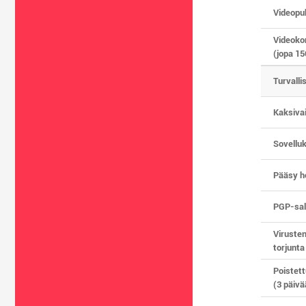
Videopu
Videoko
(jopa 15
Turvalli
Kaksiva
Sovellu
Pääsy h
PGP-sala
Virusten
torjunta
Poistett
(3 päivä