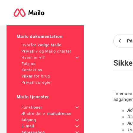
Mailo dokumentation
På
Hvorfor vælge Mailo
Privatliv og Mailo charter
Hvem er vi?
+
Sikke
Følg os
Kontakt os
Vilkår for brug
Privatlivsregler
I menue
Mailo tjenester
adgangen 
Funktioner
+
Ad
Ændre din e-mailadresse
Gl
Adgang
+
Au
E-mail
+
To
Adressebog
+