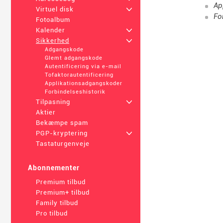
Ap
Virtuel disk
+
Fo
Fotoalbum
Kalender
+
Sikkerhed
+
Adgangskode
Glemt adgangskode
Autentificering via e-mail
Tofaktorautentificering
Applikationsadgangskoder
Forbindelseshistorik
Tilpasning
+
Aktier
Bekæmpe spam
PGP-kryptering
+
Tastaturgenveje
Abonnementer
Premium tilbud
Premium+ tilbud
Family tilbud
Pro tilbud