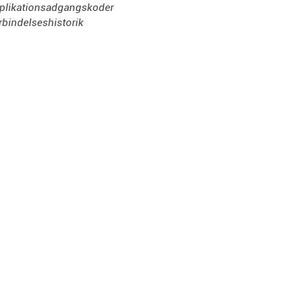
plikationsadgangskoder
rbindelseshistorik