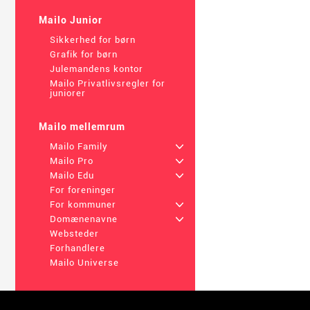
Mailo Junior
Sikkerhed for børn
Grafik for børn
Julemandens kontor
Mailo Privatlivsregler for
juniorer
Mailo mellemrum
Mailo Family
+
Mailo Pro
+
Mailo Edu
+
For foreninger
For kommuner
+
Domænenavne
+
Websteder
Forhandlere
Mailo Universe