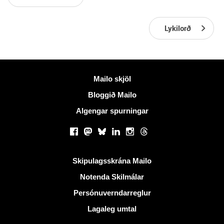
Lykilorð
Meiri upplýsingar
Mailo skjöl
Bloggið Mailo
Algengar spurningar
Samfélagsmiðlar
Facebook
Mastodon
Bluesky
LinkedIn
Instagram
Threads
Gagnlegir krækjur
Skipulagsskrána Mailo
Notenda Skilmálar
Persónuverndarreglur
Lagaleg umtal