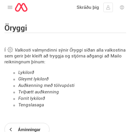
Skráðu þig
Opna valmyndina
Skráðu þig 
Tung
Öryggi
Í
Valkosti
valmyndinni sýnir
Öryggi
síðan alla valkostina
sem gerir þér kleift að tryggja og stjórna aðgangi að Mailo
reikningnum þínum:
Lykilorð
Gleymt lykilorð
Auðkenning með tölvupósti
Tvíþætt auðkenning
Forrit lykilorð
Tengslasaga
Áminningar