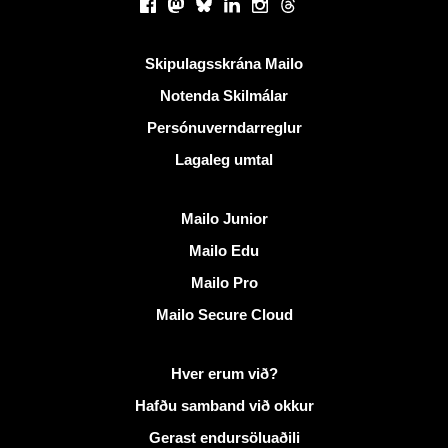
Facebook
Mastodon
Bluesky
LinkedIn
Instagram
Threads
Gagnlegir krækjur
Skipulagsskrána Mailo
Notenda Skilmálar
Persónuverndarreglur
Lagaleg umtal
Uppgötva Mailo
Mailo Junior
Mailo Edu
Mailo Pro
Mailo Secure Cloud
Frekari upplýsingar á Mailo
Hver erum við?
Hafðu samband við okkur
Gerast endursöluaðili