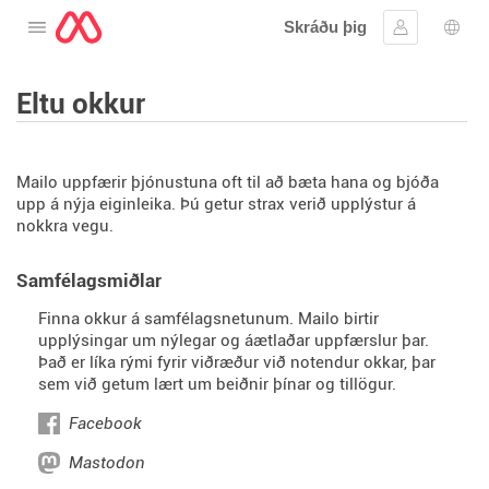
Skráðu þig
Opna valmyndina
Skráðu þig 
Tung
Eltu okkur
Mailo uppfærir þjónustuna oft til að bæta hana og bjóða
upp á nýja eiginleika. Þú getur strax verið upplýstur á
nokkra vegu.
Samfélagsmiðlar
Finna okkur á samfélagsnetunum. Mailo birtir
upplýsingar um nýlegar og áætlaðar uppfærslur þar.
Það er líka rými fyrir viðræður við notendur okkar, þar
sem við getum lært um beiðnir þínar og tillögur.
Facebook
Mastodon