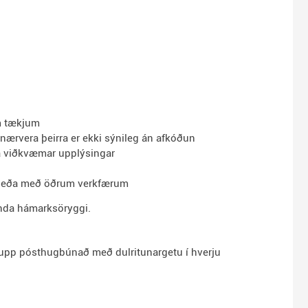
m tækjum
nærvera þeirra er ekki sýnileg án afkóðun
da viðkvæmar upplýsingar
lo eða með öðrum verkfærum
tenda hámarksöryggi.
a upp pósthugbúnað með dulritunargetu í hverju