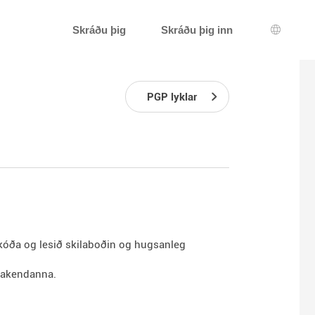
Skráðu þig
Skráðu þig inn
Tungum
PGP lyklar
kóða og lesið skilaboðin og hugsanleg
ðtakendanna.