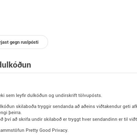
jast gegn ruslpósti
dulkóðun
ki sem leyfir dulkóðun og undirskrift tölvupósts.
lkóðun skilaboða tryggir sendanda að aðeins viðtakendur geti af
ngi þeirra.
ð því að skrifa undir skilaboð er tryggt hver sendandinn er til vi
kammstöfun Pretty Good Privacy.