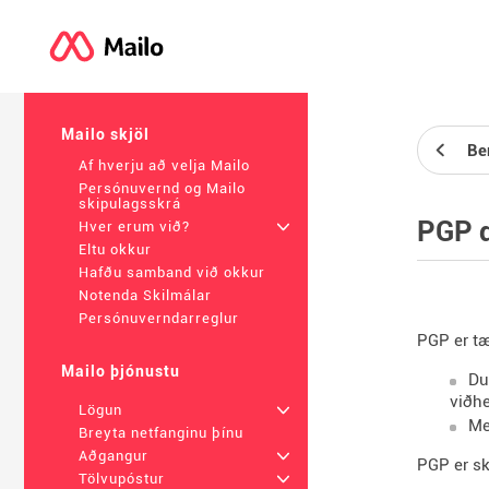
Mailo skjöl
Ber
Af hverju að velja Mailo
Persónuvernd og Mailo
skipulagsskrá
PGP 
Hver erum við?
+
Eltu okkur
Hafðu samband við okkur
Notenda Skilmálar
Persónuverndarreglur
PGP er tæ
Mailo þjónustu
Du
viðhe
Lögun
+
Me
Breyta netfanginu þínu
Aðgangur
+
PGP er s
Tölvupóstur
+