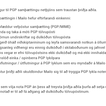
gur til PGP samþættingu netþjóns sem traustan þriðja aðila.
ttingin í Mailo hefur eftirfarandi einkenni:
nfæddur vefpóstur samþætting (PGP/MIME)
nda og taka á móti PGP tölvupósti
jórnun undirskriftar og dulkóðun tölvupósta
gerð óháð viðskiptavininum og leyfa samsvarandi notkun á öllu
gsanleg viðhengi eru einnig dulkóðuð í skilaboðunum og jafnvel 
ns vegar er efni tölvupóstsins ekki dulkóðað og má ekki innihal
nslóð einka / opinberra PGP lykilpara
nflutningur / útflutningur á PGP lyklum sem eru myndaðir á Mai
tur þriðji aðili skuldbindur Mailo sig til að tryggja PGP lykla no
sem vilja nota PGP án þess að treysta þriðja aðila þurfa að setj
notað er til að fá aðgang að dulkóðuðu tölvupóstinum.