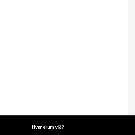
Frekari upplýsingar á Mailo
Hver erum við?