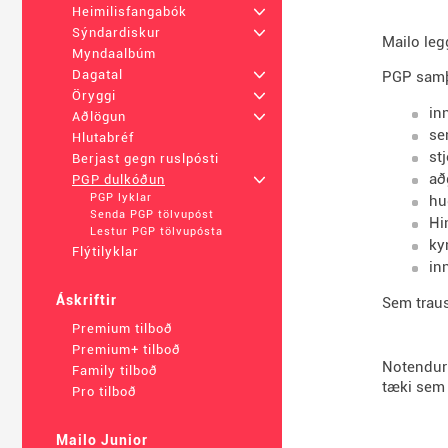
Heimilisfangabók
+
Sýndardiskur
+
Mailo leg
Myndaalbúm
Dagatal
+
PGP samþæ
Öryggi
+
in
Aðlögun
+
se
Hlutabréf
st
Berjast gegn ruslpósti
að
PGP dulkóðun
+
PGP lyklar
hu
Senda PGP tölvupóst
Hi
Lestur PGP tölvupósta
ky
Flýtilyklar
in
Áskriftir
Sem traus
Premium tilboð
Premium+ tilboð
Notendur 
Family tilboð
tæki sem 
Pro tilboð
Mailo Junior