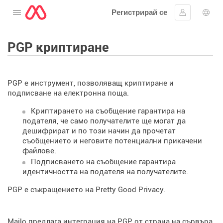
Регистрирай се
Отворете менюто
Впиши се
Избо
PGP криптиране
PGP е инструмент, позволяващ криптиране и
подписване на електронна поща.
Криптирането на съобщение гарантира на
подателя, че само получателите ще могат да
дешифрират и по този начин да прочетат
съобщението и неговите потенциални прикачени
файлове.
Подписването на съобщение гарантира
идентичността на подателя на получателите.
PGP е съкращението на Pretty Good Privacy.
Mailo предлага интеграция на PGP от страна на сървъра