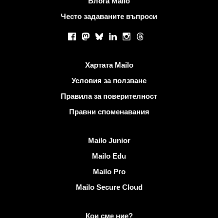
Блога Mailo
Често задаваните въпроси
Социални мрежи
Facebook
Mastodon
Bluesky
LinkedIn
Instagram
Threads
Полезни връзки
Хартата Mailo
Условия за ползване
Правила за поверителност
Правни споменавания
Открийте Mailo
Mailo Junior
Mailo Edu
Mailo Pro
Mailo Secure Cloud
Повече информация за Mailo
Кои сме ние?