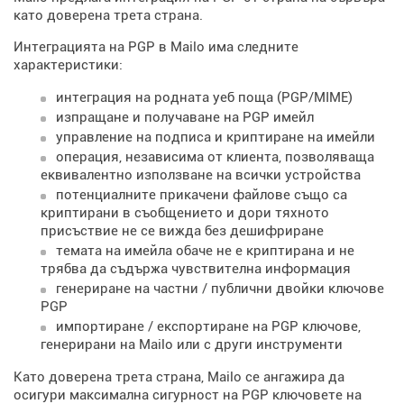
като доверена трета страна.
Интеграцията на PGP в Mailo има следните
характеристики:
интеграция на родната уеб поща (PGP/MIME)
изпращане и получаване на PGP имейл
управление на подписа и криптиране на имейли
операция, независима от клиента, позволяваща
еквивалентно използване на всички устройства
потенциалните прикачени файлове също са
криптирани в съобщението и дори тяхното
присъствие не се вижда без дешифриране
темата на имейла обаче не е криптирана и не
трябва да съдържа чувствителна информация
генериране на частни / публични двойки ключове
PGP
импортиране / експортиране на PGP ключове,
генерирани на Mailo или с други инструменти
Като доверена трета страна, Mailo се ангажира да
осигури максимална сигурност на PGP ключовете на