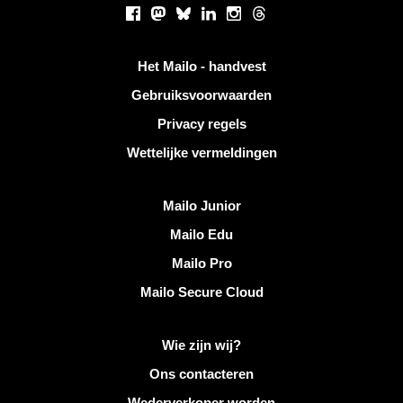
Sociale netwerken
Facebook
Mastodon
Bluesky
LinkedIn
Instagram
Threads
Handige links
Het Mailo - handvest
Gebruiksvoorwaarden
Privacy regels
Wettelijke vermeldingen
Ontdek Mailo
Mailo Junior
Mailo Edu
Mailo Pro
Mailo Secure Cloud
Meer informatie over Mailo
Wie zijn wij?
Ons contacteren
Wederverkoper worden