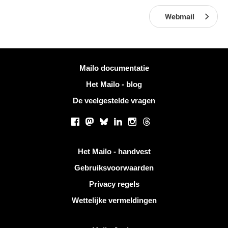
Webmail
Meer informatie
Mailo documentatie
Het Mailo - blog
De veelgestelde vragen
Sociale netwerken
Facebook
Mastodon
Bluesky
LinkedIn
Instagram
Threads
Handige links
Het Mailo - handvest
Gebruiksvoorwaarden
Privacy regels
Wettelijke vermeldingen