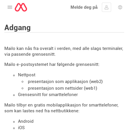
Melde deg på
Åpne menyen
Logg inn
Språ
Adgang
Mailo kan nås fra overalt i verden, med alle slags terminaler,
via passende grensesnitt.
Mailo e-postsystemet har følgende grensesnitt:
Nettpost
presentasjon som applikasjon (web2)
presentasjon som nettsider (web1)
Grensesnitt for smarttelefoner
Mailo tilbyr en gratis mobilapplikasjon for smarttelefoner,
som kan lastes ned fra nettbutikkene:
Android
iOS