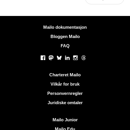
Mer informasjon
Mailo dokumentasjon
Bloggen Mailo
FAQ
Sosiale nettverk
Facebook
Mastodon
Bluesky
LinkedIn
Instagram
Threads
Nyttige lenker
Charteret Mailo
Vilkår for bruk
Personvernregler
Juridiske omtaler
Oppdag Mailo
Mailo Junior
Mailo Edu