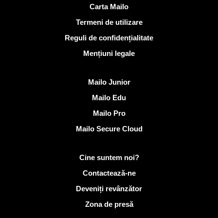
Link-uri utile
Carta Mailo
Termeni de utilizare
Reguli de confidențialitate
Mențiuni legale
Descoperi Mailo
Mailo Junior
Mailo Edu
Mailo Pro
Mailo Secure Cloud
Mai multe informații despre Mailo
Cine suntem noi?
Contactează-ne
Deveniți revânzător
Zona de presă