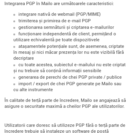
Integrarea PGP în Mailo are următoarele caracteristici:
integrare nativă de webmail (PGP/MIME)
trimiterea și primirea de e-mail PGP
gestionarea semnăturii și criptarea e-mailurilor
funcționare independentă de client, permițând o
utilizare echivalentă pe toate dispozitivele
atașamentele potențiale sunt, de asemenea, criptate
în mesaj și nici măcar prezența lor nu este vizibilă fără
decriptare
cu toate acestea, subiectul e-mailului nu este criptat
și nu trebuie să conțină informații sensibile
generarea de perechi de chei PGP private / publice
import / export de chei PGP generate pe Mailo sau
cu alte instrumente
În calitate de terță parte de încredere, Mailo se angajează să
asigure o securitate maximă a cheilor PGP ale utilizatorilor.
Utilizatorii care doresc să utilizeze PGP fără o terță parte de
încredere trebuie să instaleze un software de poștă