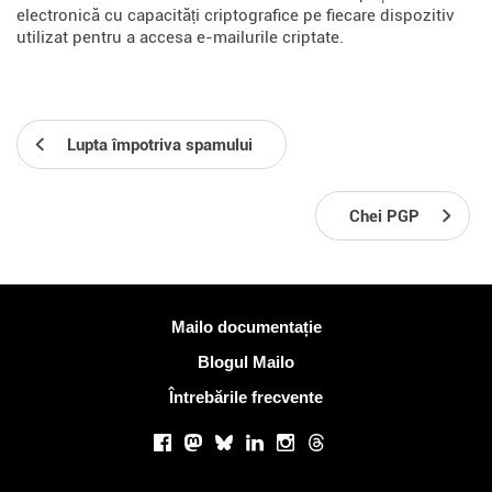
electronică cu capacități criptografice pe fiecare dispozitiv
utilizat pentru a accesa e-mailurile criptate.
Lupta împotriva spamului
Chei PGP
Mai multe informatii
Mailo documentație
Blogul Mailo
Întrebările frecvente
Retele sociale
Facebook
Mastodon
Bluesky
LinkedIn
Instagram
Threads