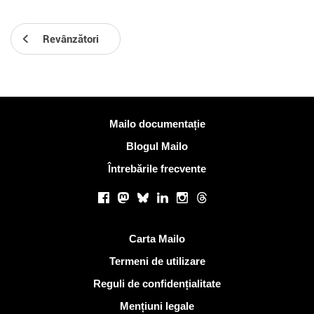
Revânzători
Mai multe informatii
Mailo documentație
Blogul Mailo
Întrebările frecvente
Retele sociale
Facebook
Mastodon
Bluesky
LinkedIn
Instagram
Threads
Link-uri utile
Carta Mailo
Termeni de utilizare
Reguli de confidențialitate
Mențiuni legale