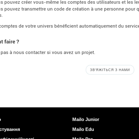
s pouvez créer vous-même les comptes des utilisateurs et les leu
s pouvez transmettre un code de création à une personne pour q
s.
comptes de votre univers bénéficient automatiquement du servi
 faire ?
 pas à nous contacter si vous avez un projet.
ЗВ'ЯЖІТЬСЯ З НАМИ
илання
Виявити Mailo
o
Mailo Junior
стування
Mailo Edu