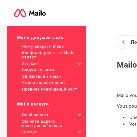
Mailo документація
По
Чому вибрати Mailo
Конфіденційність і Mailo
статут
Mailo
Хто ми?
+
Слідуй за нами
Зв'яжіться з нами
Умови користування
Правила конфіденційності
Mailo vou
Mailo послуги
Vous pouv
Особливості
+
Une
Змінити адресу
Vot
електронної пошти
Доступ
+