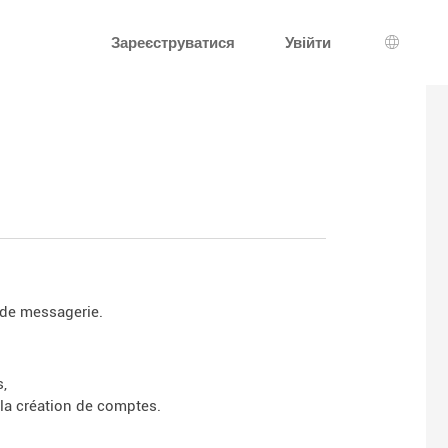
Зареєструватися
Увійти
Вибір 
 de messagerie.
s,
la création de comptes.