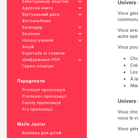
Електронною поштою
+
Univers 
Адресна книга
+
Vous gére
Віртуальний диск
+
communa
Фотоальбоми
Календар
+
Vous ave
Безпеки
+
autre spéc
Налаштування
+
Vous pouv
Акцій
Боротьба зі спамом
Cho
Шифрування PGP
+
Cré
Гарячі клавіши
Les
À l
Передплати
Mai
Premium пропозиція
Premium+ пропозиції
Univers 
Family пропозиція
Pro пропозиції
Vous choi
vous le v
Mailo Junior
Vous gére
Безпека для дітей