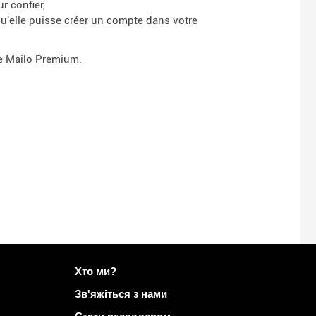
r confier,
u'elle puisse créer un compte dans votre
ce Mailo Premium.
Докладніше на Mailo
Хто ми?
Зв'яжіться з нами