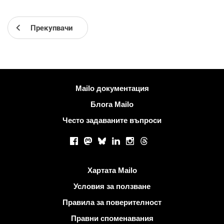
Прекупвачи
Повече информация
Mailo документация
Блога Mailo
Често задаваните въпроси
Социални мрежи
Facebook
Mastodon
Bluesky
LinkedIn
Instagram
Threads
Полезни връзки
Хартата Mailo
Условия за ползване
Правила за поверителност
Правни споменавания