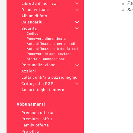
Pa
Librettu d'indirizzi
+
St
Discu virtuale
+
Album di foto
Calendariu
+
Sicurità
+
Codice
Password dimenticata
Autentificazione per e-mail
Autentificazione à dui fattori
Password di applicazione
Storia di cunnessione
Persunalizazione
+
Azzioni
Luttà contr'à u puzzicheghju
Crittografia PGP
+
Accurtatoghji tastiera
Abbunamenti
Premium offerta
Premium+ offru
Family offerta
Pro offru