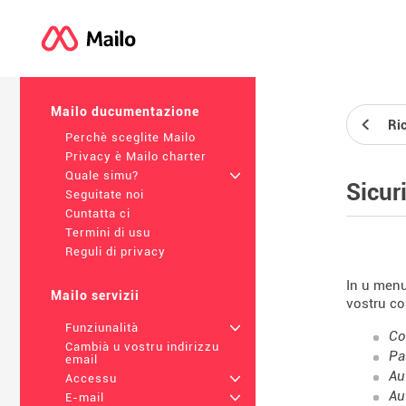
Mailo ducumentazione
Ri
Perchè sceglite Mailo
Privacy è Mailo charter
Quale simu?
+
Sicur
Seguitate noi
Cuntatta ci
Termini di usu
Reguli di privacy
In u men
Mailo servizii
vostru co
Funziunalità
+
Co
Cambià u vostru indirizzu
Pa
email
Au
Accessu
+
Au
E-mail
+