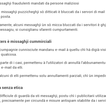
ssaghji fraudulenti mandati da persone maliziosi
missaghji puzzicheghji sò ditticati è bluccati da i servori di mail
 posta.
amente, alcuni messaghji ùn sò micca bluccati da i servitori è gh
messagiu, si cunsiglianu sfarenti cumpurtamenti.
ers è missaghji cummirciali
cumpagnie cunnisciute mandanu e-mail à quellu chì hà digià visita
 qualcosa.
 parte di i casi, permettenu à l'utilizatori di annullà l'abbunamen
 e-mail da elli.
 alcuni di elli permettenu solu annullamenti parziali, chì ùn imped
à senza etica
ifficiule di guardà da sti messaghji, postu chì i publicitarii utiliza
 precisamente per circundà e misure antispam stabilite da i servitor