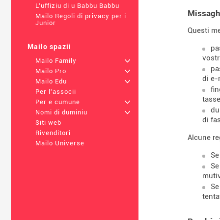
L'uffiziu di u Babbu Babbu
Missaghj
Mailo Regoli di privacy per i
Junior
Questi me
Mailo spazii
pa
vost
Mailo Family
+
pa
Mailo Pro
+
di e-
Mailo Edu
+
fi
Per l'associi
tasse
Per e cumune
+
du
Nomi di duminiu
+
di fa
Siti web
Rivenditori
Alcune reg
Mailo Universe
Se
Se
mutiv
Se
tenta