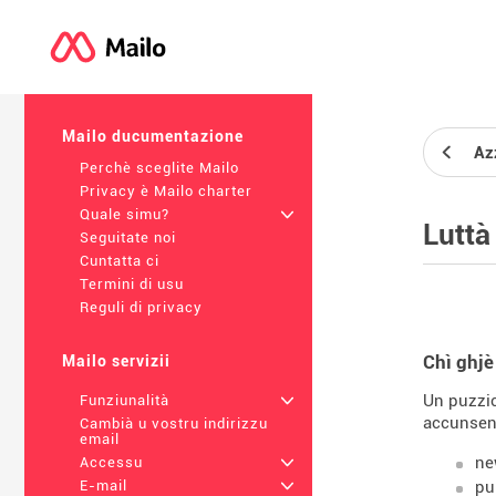
Mailo ducumentazione
Az
Perchè sceglite Mailo
Privacy è Mailo charter
Quale simu?
+
Luttà
Seguitate noi
Cuntatta ci
Termini di usu
Reguli di privacy
Chì ghjè
Mailo servizii
Un puzzic
Funziunalità
+
accunsent
Cambià u vostru indirizzu
email
ne
Accessu
+
pu
E-mail
+