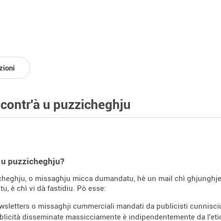
zioni
 contr'à u puzzicheghju
 u puzzicheghju?
heghju, o missaghju micca dumandatu, hè un mail chì ghjunghje à
u, è chì vi dà fastidiu. Pò esse:
wsletters o missaghji cummerciali mandati da publicisti cunnisci
blicità disseminate massicciamente è indipendentemente da l'eti