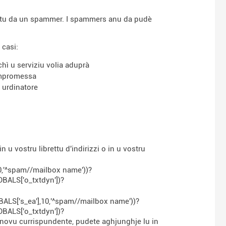
iutu da un spammer. I spammers anu da pudè
 casi:
chì u serviziu volia aduprà
compromessa
 urdinatore
in u vostru librettu d'indirizzi o in u vostru
10,'^spam//mailbox name'))?
OBALS['o_txtdyn'])?
LOBALS['s_ea'],10,'^spam//mailbox name'))?
OBALS['o_txtdyn'])?
n novu currispundente, pudete aghjunghje lu in