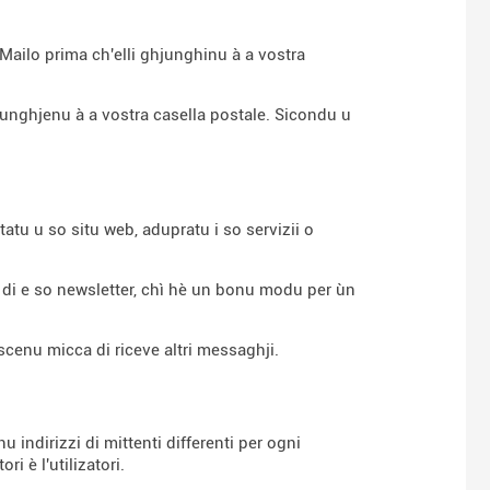
 Mailo prima ch'elli ghjunghinu à a vostra
junghjenu à a vostra casella postale. Sicondu u
tu u so situ web, adupratu i so servizii o
tu di e so newsletter, chì hè un bonu modu per ùn
iscenu micca di riceve altri messaghji.
nu indirizzi di mittenti differenti per ogni
i è l'utilizatori.