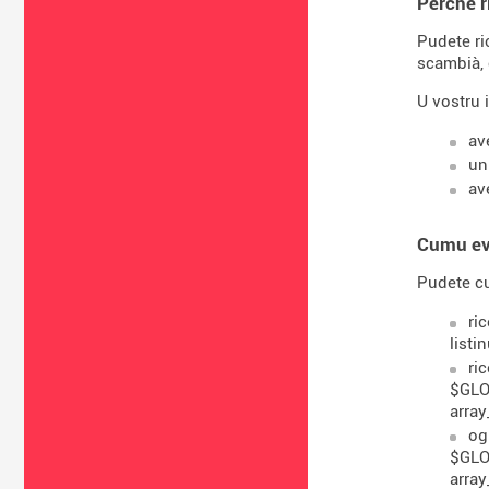
Perchè r
Pudete ri
scambià, 
U vostru 
av
un
av
Cumu ev
Pudete cu
ri
listi
ri
$GLOB
array
og
$GLOB
array