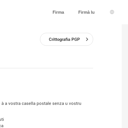
Firma
Firmà lu
Selezzio
Crittografia PGP
 a vostra casella postale senza u vostru
uti
ca