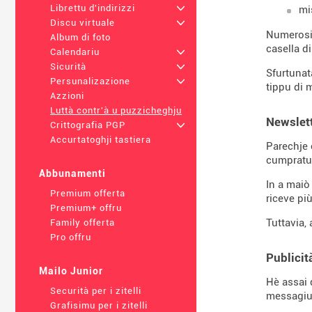
Librettu d'indirizzi
+
mi
Discu virtuale
+
Numerosi 
Album di foto
casella di
Calendariu
+
Sicurità
+
Sfurtunat
Persunalizazione
+
tippu di 
Azzioni
Luttà contr'à u puzzicheghju
Newslett
Crittografia PGP
+
Accurtatoghji tastiera
Parechje 
cumpratu
Abbunamenti
In a maiò
Premium offerta
riceve più
Premium+ offru
Tuttavia,
Family offerta
Pro offru
Publicit
Mailo Junior
Hè assai d
Securità per i zitelli
messagiu,
Grafisimu per i zitelli