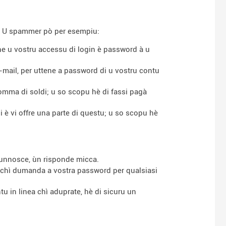
i. U spammer pò per esempiu:
ne u vostru accessu di login è password à u
e-mail, per uttene a password di u vostru contu
somma di soldi; u so scopu hè di fassi pagà
è vi offre una parte di questu; u so scopu hè
 cunnosce, ùn risponde micca.
 è chì dumanda a vostra password per qualsiasi
u in linea chì aduprate, hè di sicuru un