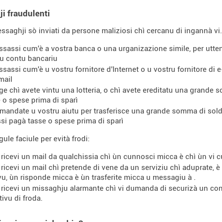
i fraudulenti
ssaghji sò inviati da persone maliziosi chì cercanu di ingannà v
ssassi cum'è a vostra banca o una urganizazione simile, per utte
ru contu bancariu
ssassi cum'è u vostru fornitore d'Internet o u vostru fornitore di 
mail
nge chì avete vintu una lotteria, o chì avete ereditatu una grande 
 o spese prima di sparì
mandate u vostru aiutu per trasferisce una grande somma di soldi 
ssi pagà tasse o spese prima di sparì
ule faciule per evità frodi:
 ricevi un mail da qualchissia chì ùn cunnosci micca è chì ùn vi
 ricevi un mail chì pretende di vene da un serviziu chì aduprate,
u, ùn risponde micca è ùn trasferite micca u messagiu à
.
 ricevi un missaghju alarmante chì vi dumanda di securizà un cont
tivu di froda.