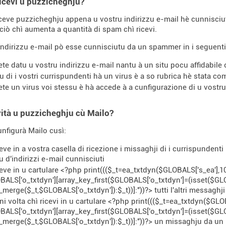
icevi u puzzicheghju?
ceve puzzicheghju appena u vostru indirizzu e-mail hè cunnisc
ciò chì aumenta a quantità di spam chì ricevi.
indirizzu e-mail pò esse cunnisciutu da un spammer in i seguenti
ete datu u vostru indirizzu e-mail nantu à un situ pocu affidabile 
u di i vostri currispundenti hà un virus è a so rubrica hè stata 
ete un virus voi stessu è hà accede à a cunfigurazione di u vostru
ità u puzzicheghju cù Mailo?
nfigurà Mailo cusì:
ceve in a vostra casella di ricezione i missaghji di i currispundenti 
nu d'indirizzi e-mail cunnisciuti
ceve in u cartulare <?php print((($_t=ea_txtdyn($GLOBALS['s_ea'],
ALS['o_txtdyn'][array_key_first($GLOBALS['o_txtdyn']=(isset($GL
_merge($_t,$GLOBALS['o_txtdyn']):$_t))]:''))?> tutti l'altri messaghji
ni volta chì ricevi in ​​u cartulare <?php print((($_t=ea_txtdyn($G
ALS['o_txtdyn'][array_key_first($GLOBALS['o_txtdyn']=(isset($GL
_merge($_t,$GLOBALS['o_txtdyn']):$_t))]:''))?> un missaghju da u