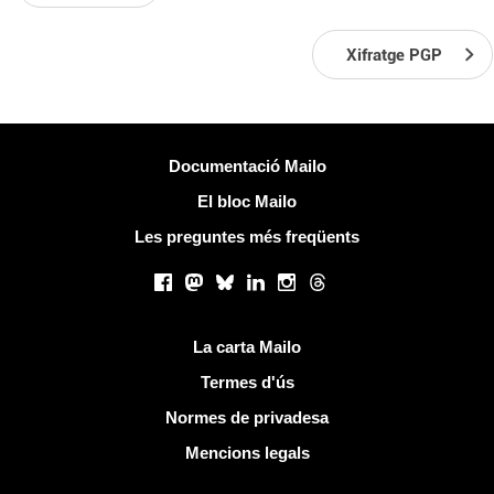
Xifratge PGP
Més informació
Documentació Mailo
El bloc Mailo
Les preguntes més freqüents
Xarxes socials
Facebook
Mastodon
Bluesky
LinkedIn
Instagram
Threads
Links útils
La carta Mailo
Termes d'ús
Normes de privadesa
Mencions legals