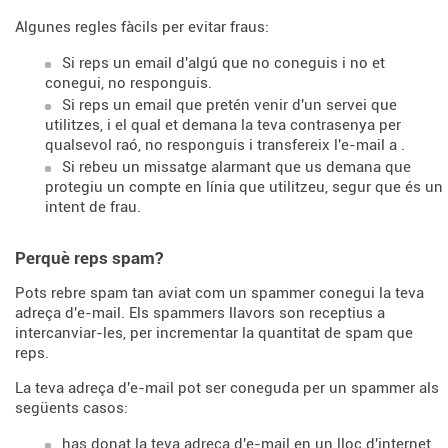
Algunes regles fàcils per evitar fraus:
Si reps un email d'algú que no coneguis i no et
conegui, no responguis.
Si reps un email que pretén venir d'un servei que
utilitzes, i el qual et demana la teva contrasenya per
qualsevol raó, no responguis i transfereix l'e-mail a
.
Si rebeu un missatge alarmant que us demana que
protegiu un compte en línia que utilitzeu, segur que és un
intent de frau.
Perquè reps spam?
Pots rebre spam tan aviat com un spammer conegui la teva
adreça d'e-mail. Els spammers llavors son receptius a
intercanviar-les, per incrementar la quantitat de spam que
reps.
La teva adreça d'e-mail pot ser coneguda per un spammer als
següents casos:
has donat la teva adreça d'e-mail en un lloc d'internet