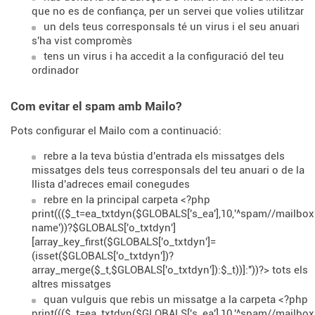
que no es de confiança, per un servei que volies utilitzar
un dels teus corresponsals té un virus i el seu anuari
s'ha vist compromès
tens un virus i ha accedit a la configuració del teu
ordinador
Com evitar el spam amb Mailo?
Pots configurar el Mailo com a continuació:
rebre a la teva bústia d'entrada els missatges dels
missatges dels teus corresponsals del teu anuari o de la
llista d'adreces email conegudes
rebre en la principal carpeta <?php
print((($_t=ea_txtdyn($GLOBALS['s_ea'],10,'^spam//mailbox
name'))?$GLOBALS['o_txtdyn']
[array_key_first($GLOBALS['o_txtdyn']=
(isset($GLOBALS['o_txtdyn'])?
array_merge($_t,$GLOBALS['o_txtdyn']):$_t))]:''))?> tots els
altres missatges
quan vulguis que rebis un missatge a la carpeta <?php
print((($_t=ea_txtdyn($GLOBALS['s_ea'],10,'^spam//mailbox