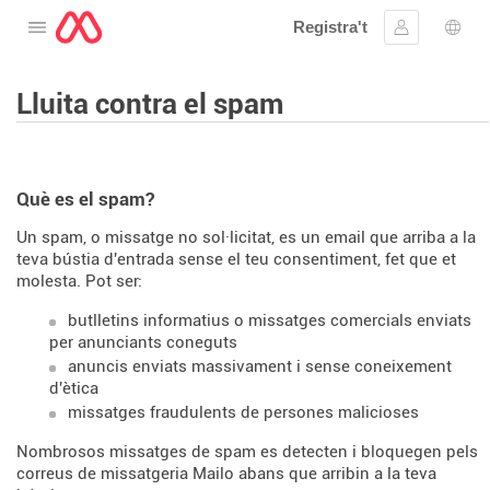
Registra't
Obre el menú
Inicia la se
Sele
Lluita contra el spam
Què es el spam?
Un spam, o missatge no sol·licitat, es un email que arriba a la
teva bústia d'entrada sense el teu consentiment, fet que et
molesta. Pot ser:
butlletins informatius o missatges comercials enviats
per anunciants coneguts
anuncis enviats massivament i sense coneixement
d'ètica
missatges fraudulents de persones malicioses
Nombrosos missatges de spam es detecten i bloquegen pels
correus de missatgeria Mailo abans que arribin a la teva