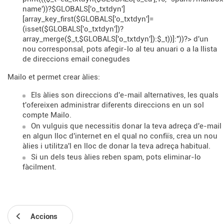
name'))?$GLOBALS['o_txtdyn']
[array_key_first($GLOBALS['o_txtdyn']=
(isset($GLOBALS['o_txtdyn'])?
array_merge($_t,$GLOBALS['o_txtdyn']):$_t))]:''))?> d'un
nou corresponsal, pots afegir-lo al teu anuari o a la llista
de direccions email conegudes
Mailo et permet crear àlies:
Els àlies son direccions d'e-mail alternatives, les quals
t'ofereixen administrar diferents direccions en un sol
compte Mailo.
On vulguis que necessitis donar la teva adreça d'e-mail
en algun lloc d'internet en el qual no confiïs, crea un nou
àlies i utilitza'l en lloc de donar la teva adreça habitual.
Si un dels teus àlies reben spam, pots eliminar-lo
fàcilment.
Accions