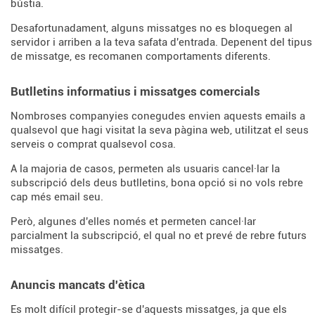
bústia.
Desafortunadament, alguns missatges no es bloquegen al
servidor i arriben a la teva safata d'entrada. Depenent del tipus
de missatge, es recomanen comportaments diferents.
Butlletins informatius i missatges comercials
Nombroses companyies conegudes envien aquests emails a
qualsevol que hagi visitat la seva pàgina web, utilitzat el seus
serveis o comprat qualsevol cosa.
A la majoria de casos, permeten als usuaris cancel·lar la
subscripció dels deus butlletins, bona opció si no vols rebre
cap més email seu.
Però, algunes d'elles només et permeten cancel·lar
parcialment la subscripció, el qual no et prevé de rebre futurs
missatges.
Anuncis mancats d'ètica
Es molt difícil protegir-se d'aquests missatges, ja que els