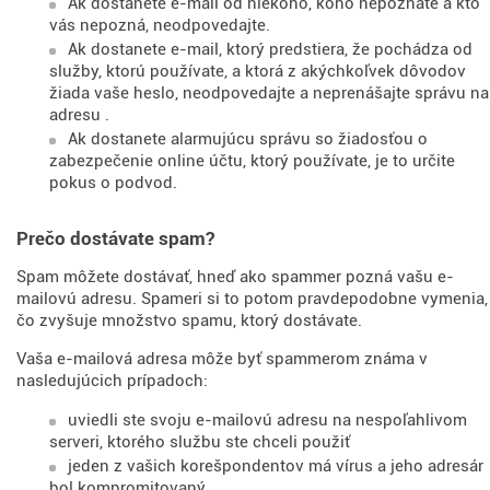
Ak dostanete e-mail od niekoho, koho nepoznáte a kto
vás nepozná, neodpovedajte.
Ak dostanete e-mail, ktorý predstiera, že pochádza od
služby, ktorú používate, a ktorá z akýchkoľvek dôvodov
žiada vaše heslo, neodpovedajte a neprenášajte správu na
adresu
.
Ak dostanete alarmujúcu správu so žiadosťou o
zabezpečenie online účtu, ktorý používate, je to určite
pokus o podvod.
Prečo dostávate spam?
Spam môžete dostávať, hneď ako spammer pozná vašu e-
mailovú adresu. Spameri si to potom pravdepodobne vymenia,
čo zvyšuje množstvo spamu, ktorý dostávate.
Vaša e-mailová adresa môže byť spammerom známa v
nasledujúcich prípadoch:
uviedli ste svoju e-mailovú adresu na nespoľahlivom
serveri, ktorého službu ste chceli použiť
jeden z vašich korešpondentov má vírus a jeho adresár
bol kompromitovaný