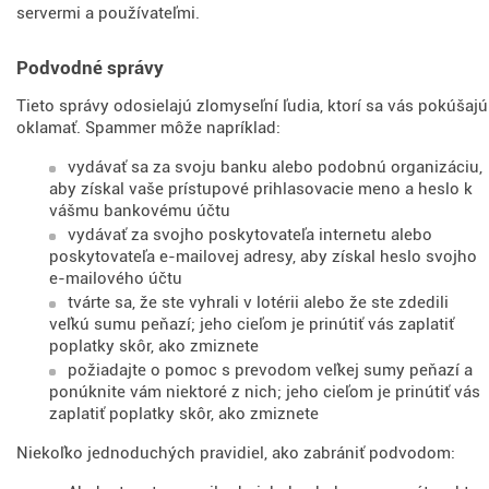
servermi a používateľmi.
Podvodné správy
Tieto správy odosielajú zlomyseľní ľudia, ktorí sa vás pokúšajú
oklamať. Spammer môže napríklad:
vydávať sa za svoju banku alebo podobnú organizáciu,
aby získal vaše prístupové prihlasovacie meno a heslo k
vášmu bankovému účtu
vydávať za svojho poskytovateľa internetu alebo
poskytovateľa e-mailovej adresy, aby získal heslo svojho
e-mailového účtu
tvárte sa, že ste vyhrali v lotérii alebo že ste zdedili
veľkú sumu peňazí; jeho cieľom je prinútiť vás zaplatiť
poplatky skôr, ako zmiznete
požiadajte o pomoc s prevodom veľkej sumy peňazí a
ponúknite vám niektoré z nich; jeho cieľom je prinútiť vás
zaplatiť poplatky skôr, ako zmiznete
Niekoľko jednoduchých pravidiel, ako zabrániť podvodom: