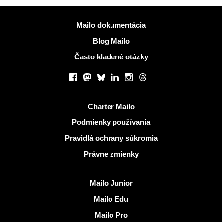
Viac informácií
Mailo dokumentácia
Blog Mailo
Často kladené otázky
Sociálne siete
Facebook
Mastodon
Bluesky
LinkedIn
Instagram
Threads
Užitočné odkazy
Charter Mailo
Podmienky používania
Pravidlá ochrany súkromia
Právne zmienky
Objaviť Mailo
Mailo Junior
Mailo Edu
Mailo Pro