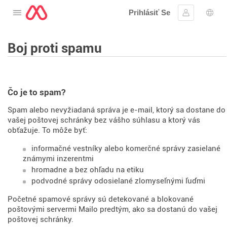
Prihlásiť Se
Otvorte menu
Prihlásiť sa
Výbe
Boj proti spamu
Čo je to spam?
Spam alebo nevyžiadaná správa je e-mail, ktorý sa dostane do
vašej poštovej schránky bez vášho súhlasu a ktorý vás
obťažuje. To môže byť:
informačné vestníky alebo komerčné správy zasielané
známymi inzerentmi
hromadne a bez ohľadu na etiku
podvodné správy odosielané zlomyseľnými ľuďmi
Početné spamové správy sú detekované a blokované
poštovými servermi Mailo predtým, ako sa dostanú do vašej
poštovej schránky.