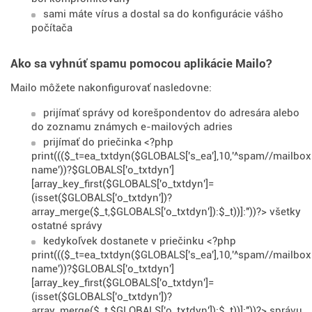
sami máte vírus a dostal sa do konfigurácie vášho
počítača
Ako sa vyhnúť spamu pomocou aplikácie Mailo?
Mailo môžete nakonfigurovať nasledovne:
prijímať správy od korešpondentov do adresára alebo
do zoznamu známych e-mailových adries
prijímať do priečinka <?php
print((($_t=ea_txtdyn($GLOBALS['s_ea'],10,'^spam//mailbox
name'))?$GLOBALS['o_txtdyn']
[array_key_first($GLOBALS['o_txtdyn']=
(isset($GLOBALS['o_txtdyn'])?
array_merge($_t,$GLOBALS['o_txtdyn']):$_t))]:''))?> všetky
ostatné správy
kedykoľvek dostanete v priečinku <?php
print((($_t=ea_txtdyn($GLOBALS['s_ea'],10,'^spam//mailbox
name'))?$GLOBALS['o_txtdyn']
[array_key_first($GLOBALS['o_txtdyn']=
(isset($GLOBALS['o_txtdyn'])?
array_merge($_t,$GLOBALS['o_txtdyn']):$_t))]:''))?> správu