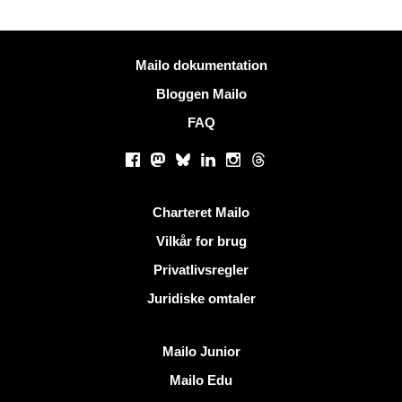
Mere information
Mailo dokumentation
Bloggen Mailo
FAQ
Sociale netværk
Facebook
Mastodon
Bluesky
LinkedIn
Instagram
Threads
Nyttige links
Charteret Mailo
Vilkår for brug
Privatlivsregler
Juridiske omtaler
Opdag Mailo
Mailo Junior
Mailo Edu