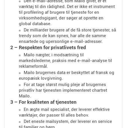
Den e-mail-adresse, som Mailo giver, er et
værktøj til din rådighed. Det er ikke et instrument
til profilering af brugere til tjeneste for en
virksomhedsgigant, der søger at oprette en
global database.
De milliarder brugere af de få store tjenester, så
trendy som de kan synes, har alle de samme
ensartede og upersonlige e-mail-adresser.
2 – Respekten for privatlivets fred
Mailo nægter, i modsætning til
markedslederne, praksis med e-mail-analyse til
reklameformål.
Mailo brugernes data er beskyttet af fransk og
europæisk lovgivning.
For at tage størst mulig pleje af brugernes
privatliv har tjenesten implementeret chartret
Mailo.
3 – For kvaliteten af ​​tjenesten
En ægte mail specialist, der leverer effektive
værktøjer, der passer til alles behov.
Det eneste mailsystem, der leverer en service
til familier og børn.