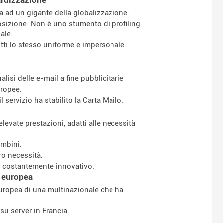
a ad un gigante della globalizzazione.
posizione. Non è uno stumento di profiling
ale.
utti lo stesso uniforme e impersonale
nalisi delle e-mail a fine pubblicitarie
uropee.
l servizio ha stabilito la Carta Mailo.
evate prestazioni, adatti alle necessità
ambini.
ro necessità.
a, costantemente innovativo.
d europea
 europea di una multinazionale che ha
 su server in Francia.