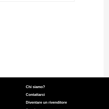
Più informazioni su Mailo
Chi siamo?
Contattarci
Diventare un rivenditore