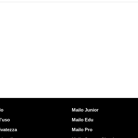
Scoprire Mailo
lo
Mailo Junior
d'uso
Mailo Edu
ivatezza
Mailo Pro