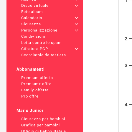
Disco virtuale
+
Foto album
Calendario
+
Sicurezza
+
Personalizzazione
+
Condivisioni
2 –
Lotta contro lo spam
Cifratura PGP
+
Scorciatoie da tastiera
3 –
Abbonamenti
Premium offerta
Premium+ offre
Family offerta
Pro offre
4 –
Mailo Junior
Sicurezza per bambini
Grafica per bambini
Ufficio di Babbo Natale