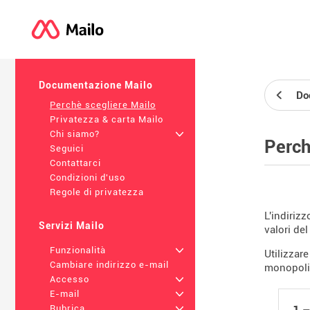
Documentazione Mailo
Do
Perchè scegliere Mailo
Privatezza & carta Mailo
Chi siamo?
+
Perch
Seguici
Contattarci
Condizioni d'uso
Regole di privatezza
L'indiriz
Servizi Mailo
valori del
Funzionalità
+
Utilizzar
Cambiare indirizzo e-mail
monopoliz
Accesso
+
E-mail
+
1 –
Rubrica
+