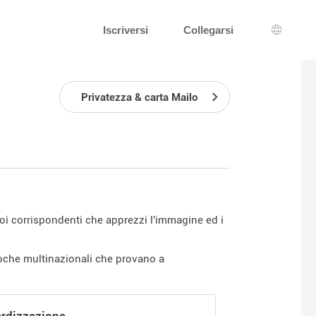
Iscriversi
Collegarsi
Scelta d
Privatezza & carta Mailo
tuoi corrispondenti che apprezzi l'immagine ed i
 poche multinazionali che provano a
dardizzazione