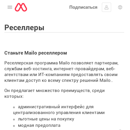
Подписаться
Открыть меню
Войти в си
Выб
Реселлеры
Станьте Mailo реселлером
Реселлерская программа Mailo позволяет партнерам,
службам веб-хостинга, интернет-провайдерам, веб-
агентствам или ИТ-компаниям предоставлять своим
клиентам доступ ко всему спектру решений Mailo..
Он предлагает множество преимуществ, среди
которых:
административный интерфейс для
централизованного управления клиентами
льготные цены на покупку
модная предоплата