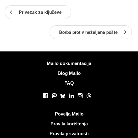
Privezak za ključeve
Borba protiv neželjene pošte
Više informacija
Mailo dokumentacija
Blog Mailo
FAQ
Društvene mreže
Facebook
Mastodon
Bluesky
LinkedIn
Instagram
Threads
Korisni linkovi
Povelja Mailo
Pravila korištenja
Pravila privatnosti