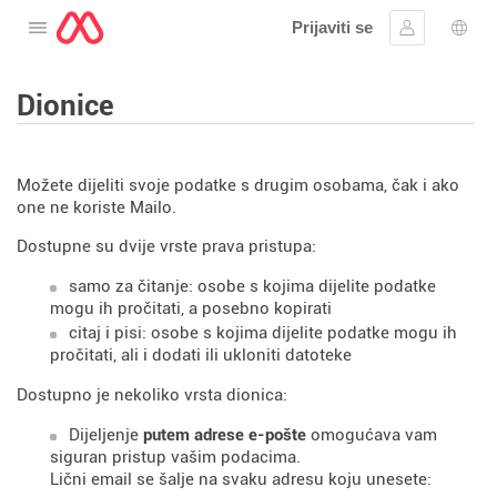
Prijaviti se
Otvorite meni
Prijavite se
Izbor
Dionice
Možete dijeliti svoje podatke s drugim osobama, čak i ako
one ne koriste Mailo.
Dostupne su dvije vrste prava pristupa:
samo za čitanje: osobe s kojima dijelite podatke
mogu ih pročitati, a posebno kopirati
citaj i pisi: osobe s kojima dijelite podatke mogu ih
pročitati, ali i dodati ili ukloniti datoteke
Dostupno je nekoliko vrsta dionica:
Dijeljenje
putem adrese e-pošte
omogućava vam
siguran pristup vašim podacima.
Lični email se šalje na svaku adresu koju unesete: