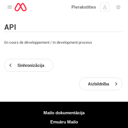
Pierakstīties
Atveriet izvēlni
Ielogoties
Valo
API
En cours de développement / In development process
Sinhronizācija
Aizbildnība
Vairāk informācijas
Mailo dokumentācija
Emuāru Mailo