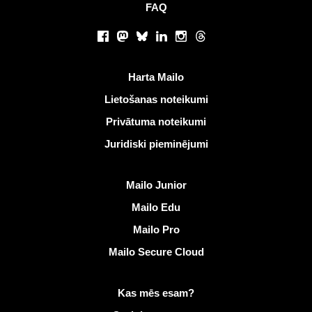
FAQ
Sociālie tīkli
Facebook
Mastodon
Bluesky
LinkedIn
Instagram
Threads
Noderīgas saites
Harta Mailo
Lietošanas noteikumi
Privātuma noteikumi
Juridiski pieminējumi
Atklāt Mailo
Mailo Junior
Mailo Edu
Mailo Pro
Mailo Secure Cloud
Vairāk informācijas vietnē Mailo
Kas mēs esam?