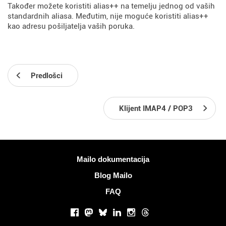
Također možete koristiti alias++ na temelju jednog od vaših
standardnih aliasa. Međutim, nije moguće koristiti alias++
kao adresu pošiljatelja vaših poruka.
Predlošci
Klijent IMAP4 / POP3
Više informacija
Mailo dokumentacija
Blog Mailo
FAQ
Društvene mreže
Facebook
Mastodon
Bluesky
LinkedIn
Instagram
Threads