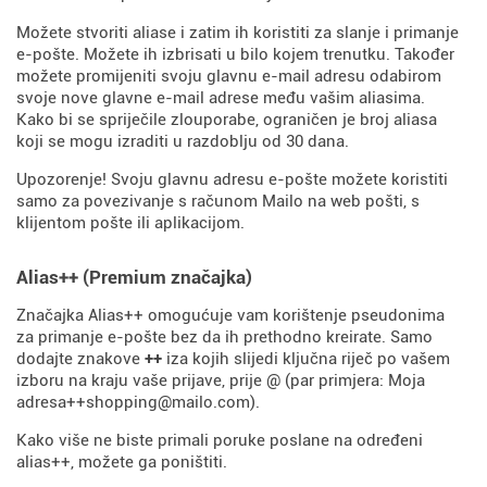
Možete stvoriti aliase i zatim ih koristiti za slanje i primanje
e-pošte. Možete ih izbrisati u bilo kojem trenutku. Također
možete promijeniti svoju glavnu e-mail adresu odabirom
svoje nove glavne e-mail adrese među vašim aliasima.
Kako bi se spriječile zlouporabe, ograničen je broj aliasa
koji se mogu izraditi u razdoblju od 30 dana.
Upozorenje! Svoju glavnu adresu e-pošte možete koristiti
samo za povezivanje s računom Mailo na web pošti, s
klijentom pošte ili aplikacijom.
Alias++ (Premium značajka)
Značajka Alias++ omogućuje vam korištenje pseudonima
za primanje e-pošte bez da ih prethodno kreirate. Samo
dodajte znakove
++
iza kojih slijedi ključna riječ po vašem
izboru na kraju vaše prijave, prije @ (par primjera: Moja
adresa++shopping@mailo.com).
Kako više ne biste primali poruke poslane na određeni
alias++, možete ga poništiti.