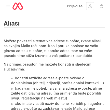
Prijavi se
Otvorite izbornik
Prijaviti se
Izbor
Aliasi
Možete povezati alternativne adrese e-pošte, zvane aliasi,
sa svojim Mailo računom. Kao i poruke poslane na vašu
glavnu adresu e-pošte, e-poruke adresirane na vaše
pseudonime stižu izravno u vaš poštanski sandučić.
Na primjer, pseudonime možete koristiti u sljedećim
slučajevima:
koristiti različite adrese e-pošte ovisno o
dopisnicima (obitelj, prijatelji, profesionalni kontakti ...)
kada vam je potrebna valjana adresa e-pošte, ali ne
želite dati glavnu adresu (na primjer da biste potvrdili
svoju registraciju na web mjestu)
ako imate vlastiti naziv domene, koristiti prilagođenu
adresu e-pošte uz zadržavanje vaše Mailo adrese