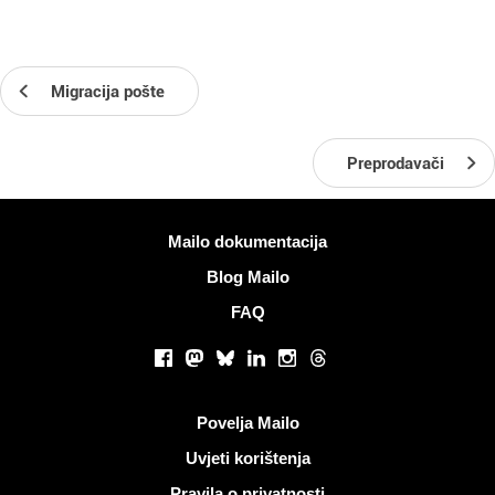
Migracija pošte
Preprodavači
Više informacija
Mailo dokumentacija
Blog Mailo
FAQ
Društvene mreže
Facebook
Mastodon
Bluesky
LinkedIn
Instagram
Threads
Korisni linkovi
Povelja Mailo
Uvjeti korištenja
Pravila o privatnosti