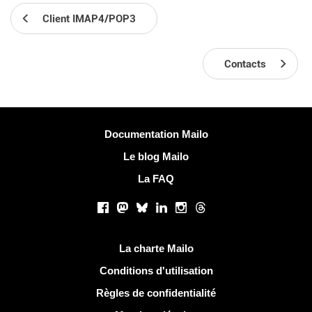
Client IMAP4/POP3
Contacts
Plus d'informations
Documentation Mailo
Le blog Mailo
La FAQ
Réseaux sociaux
Facebook
Mastodon
Bluesky
LinkedIn
Instagram
Threads
Liens utiles
La charte Mailo
Conditions d'utilisation
Règles de confidentialité