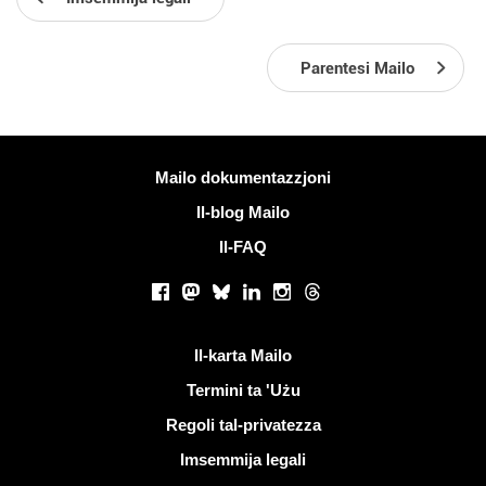
Parentesi Mailo
Iktar informazzjoni
Mailo dokumentazzjoni
Il-blog Mailo
Il-FAQ
Netwerks soċjali
Facebook
Mastodon
Bluesky
LinkedIn
Instagram
Threads
Links utli
Il-karta Mailo
Termini ta 'Użu
Regoli tal-privatezza
Imsemmija legali