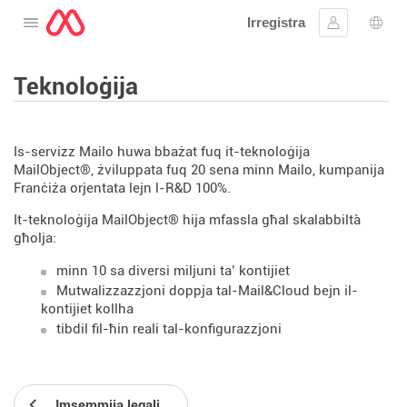
Irregistra
Tiftaħ il-menu
Sinjal
Għaż
Teknoloġija
Is-servizz Mailo huwa bbażat fuq it-teknoloġija
MailObject®, żviluppata fuq 20 sena minn Mailo, kumpanija
Franċiża orjentata lejn l-R&D 100%.
It-teknoloġija MailObject® hija mfassla għal skalabbiltà
għolja:
minn 10 sa diversi miljuni ta’ kontijiet
Mutwalizzazzjoni doppja tal-Mail&Cloud bejn il-
kontijiet kollha
tibdil fil-ħin reali tal-konfigurazzjoni
Imsemmija legali