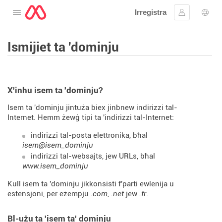
Irregistra
Tiftaħ il-menu
Sinjal
Għaż
Ismijiet ta 'dominju
X'inhu isem ta 'dominju?
Isem ta 'dominju jintuża biex jinbnew indirizzi tal-
Internet. Hemm żewġ tipi ta 'indirizzi tal-Internet:
indirizzi tal-posta elettronika, bħal
isem@isem_dominju
indirizzi tal-websajts, jew URLs, bħal
www.isem_dominju
Kull isem ta 'dominju jikkonsisti f'parti ewlenija u
estensjoni, per eżempju
.com
,
.net
jew
.fr
.
Bl-użu ta 'isem ta' dominju