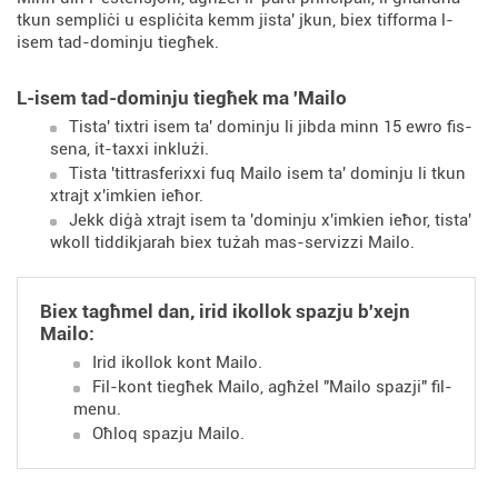
tkun sempliċi u espliċita kemm jista' jkun, biex tifforma l-
isem tad-dominju tiegħek.
L-isem tad-dominju tiegħek ma 'Mailo
Tista' tixtri isem ta' dominju li jibda minn 15 ewro fis-
sena, it-taxxi inklużi.
Tista 'tittrasferixxi fuq Mailo isem ta' dominju li tkun
xtrajt x'imkien ieħor.
Jekk diġà xtrajt isem ta 'dominju x'imkien ieħor, tista'
wkoll tiddikjarah biex tużah mas-servizzi Mailo.
Biex tagħmel dan, irid ikollok spazju b'xejn
Mailo:
Irid ikollok kont Mailo.
Fil-kont tiegħek Mailo, agħżel "Mailo spazji" fil-
menu.
Oħloq spazju Mailo.