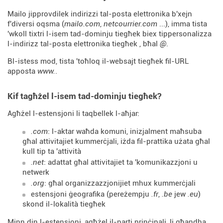
Mailo jipprovdilek indirizzi tal-posta elettronika b'xejn
f'diversi oqsma (
mailo.com
,
netcourrier.com
...), imma tista
'wkoll tixtri l-isem tad-dominju tiegħek biex tippersonalizza
l-indirizz tal-posta elettronika tiegħek , bħal
@
.
Bl-istess mod, tista 'toħloq il-websajt tiegħek fil-URL
apposta
www.
.
Kif tagħżel l-isem tad-dominju tiegħek?
Agħżel l-estensjoni li taqbellek l-aħjar:
.com
: l-aktar waħda komuni, inizjalment maħsuba
għal attivitajiet kummerċjali, iżda fil-prattika użata għal
kull tip ta 'attività
.net
: adattat għal attivitajiet ta 'komunikazzjoni u
netwerk
.org
: għal organizzazzjonijiet mhux kummerċjali
estensjoni ġeografika (pereżempju
.fr
,
.be
jew
.eu
)
skond il-lokalità tiegħek
Minn din l-estensjoni, agħżel il-parti prinċipali, li għandha