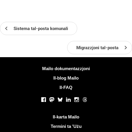
Sistema tal-posta komunali
Migrazzjoni tal-posta
Iktar informazzjoni
Mailo dokumentazzjoni
Il-blog Mailo
Il-FAQ
Netwerks soċjali
Facebook
Mastodon
Bluesky
LinkedIn
Instagram
Threads
Links utli
Il-karta Mailo
Termini ta 'Użu