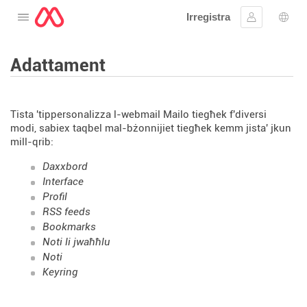
Irregistra
Tiftaħ il-menu
Sinjal
Għaż
Adattament
Tista 'tippersonalizza l-webmail Mailo tiegħek f'diversi
modi, sabiex taqbel mal-bżonnijiet tiegħek kemm jista' jkun
mill-qrib:
Daxxbord
Interface
Profil
RSS feeds
Bookmarks
Noti li jwaħħlu
Noti
Keyring