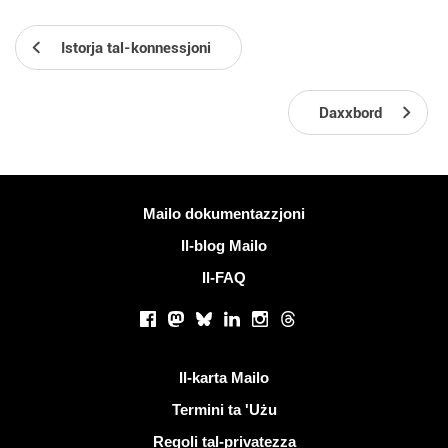
Istorja tal-konnessjoni
Daxxbord
Iktar informazzjoni
Mailo dokumentazzjoni
Il-blog Mailo
Il-FAQ
Netwerks soċjali
Facebook
Mastodon
Bluesky
LinkedIn
Instagram
Threads
Links utli
Il-karta Mailo
Termini ta 'Użu
Regoli tal-privatezza