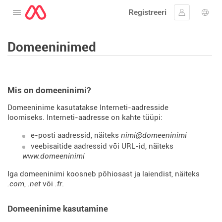
Registreeri
Avage menüü
Logi sisse
Keel
Domeeninimed
Mis on domeeninimi?
Domeeninime kasutatakse Interneti-aadresside
loomiseks. Interneti-aadresse on kahte tüüpi:
e-posti aadressid, näiteks
nimi@domeeninimi
veebisaitide aadressid või URL-id, näiteks
www.domeeninimi
Iga domeeninimi koosneb põhiosast ja laiendist, näiteks
.com
,
.net
või
.fr
.
Domeeninime kasutamine