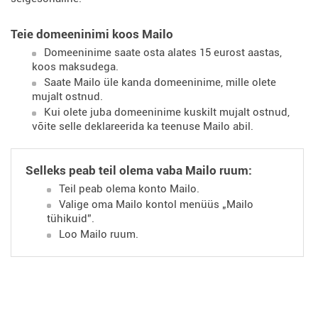
Teie domeeninimi koos Mailo
Domeeninime saate osta alates 15 eurost aastas,
koos maksudega.
Saate Mailo üle kanda domeeninime, mille olete
mujalt ostnud.
Kui olete juba domeeninime kuskilt mujalt ostnud,
võite selle deklareerida ka teenuse Mailo abil.
Selleks peab teil olema vaba Mailo ruum:
Teil peab olema konto Mailo.
Valige oma Mailo kontol menüüs „Mailo
tühikuid”.
Loo Mailo ruum.