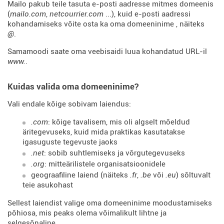
Mailo pakub teile tasuta e-posti aadresse mitmes domeenis
(
mailo.com
,
netcourrier.com
...), kuid e-posti aadressi
kohandamiseks võite osta ka oma domeeninime , näiteks
@
.
Samamoodi saate oma veebisaidi luua kohandatud URL-il
www.
.
Kuidas valida oma domeeninime?
Vali endale kõige sobivam laiendus:
.com
: kõige tavalisem, mis oli algselt mõeldud
äritegevuseks, kuid mida praktikas kasutatakse
igasuguste tegevuste jaoks
.net
: sobib suhtlemiseks ja võrgutegevuseks
.org
: mitteärilistele organisatsioonidele
geograafiline laiend (näiteks
.fr
,
.be
või
.eu
) sõltuvalt
teie asukohast
Sellest laiendist valige oma domeeninime moodustamiseks
põhiosa, mis peaks olema võimalikult lihtne ja
selgesõnaline.