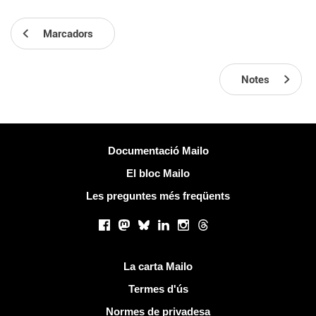
Marcadors
Notes
Més informació
Documentació Mailo
El bloc Mailo
Les preguntes més freqüents
Xarxes socials
Facebook
Mastodon
Bluesky
LinkedIn
Instagram
Threads
Links útils
La carta Mailo
Termes d'ús
Normes de privadesa