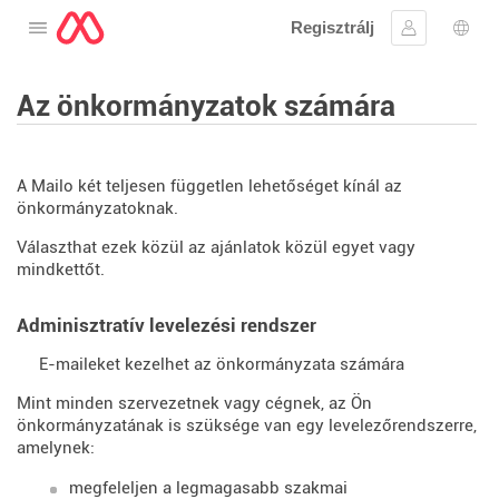
Regisztrálj
Nyissa meg a menüt
Bejelentke
Nyel
Az önkormányzatok számára
A Mailo két teljesen független lehetőséget kínál az
önkormányzatoknak.
Választhat ezek közül az ajánlatok közül egyet vagy
mindkettőt.
Adminisztratív levelezési rendszer
E-maileket kezelhet az önkormányzata számára
Mint minden szervezetnek vagy cégnek, az Ön
önkormányzatának is szüksége van egy levelezőrendszerre,
amelynek:
megfeleljen a legmagasabb szakmai