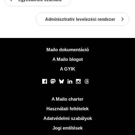
Adminisztratív levelezési rendszer
Több információ
Mailo dokumentáció
A Mailo blogot
A GYIK
Közösségi hálózatok
Facebook
Mastodon
Bluesky
LinkedIn
Instagram
Threads
Hasznos Linkek
A Mailo charter
Használati feltételek
Adatvédelmi szabályok
Jogi említések