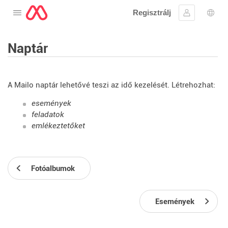
Regisztrálj
Nyissa meg a menüt
Bejelentke
Nyel
Naptár
A Mailo naptár lehetővé teszi az idő kezelését. Létrehozhat:
események
feladatok
emlékeztetőket
Fotóalbumok
Események