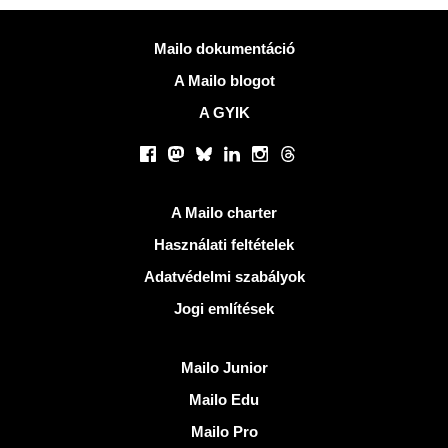
Több információ
Mailo dokumentáció
A Mailo blogot
A GYIK
Közösségi hálózatok
Facebook
Mastodon
Bluesky
LinkedIn
Instagram
Threads
Hasznos Linkek
A Mailo charter
Használati feltételek
Adatvédelmi szabályok
Jogi említések
Fedezze fel Mailo
Mailo Junior
Mailo Edu
Mailo Pro