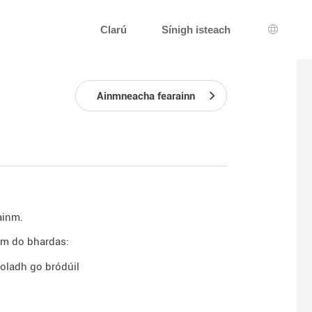
Clarú
Sínigh isteach
Roghnú
Ainmneacha fearainn
ainm.
nm do bhardas:
eoladh go bródúil