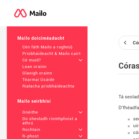
Mailo doiciméadacht
Cór
Cén fáth Mailo a roghnú}
Príobháideacht & Mailo cairt
Cé muid?
+
Córas
Lean orainn
Glaoigh orainn
Téarmaí Úsáide
Rialacha príobháideachta
Tá seolad
Mailo seirbhísí
D’fhéadfa
Gnéithe
+
se
Do sheoladh ríomhphoist a
athrú
uir
Rochtain
+
có
R-phost
+