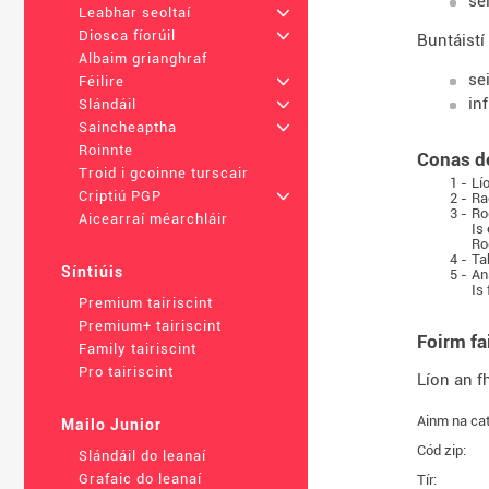
se
Leabhar seoltaí
+
Diosca fíorúil
+
Buntáistí
Albaim grianghraf
se
Féilire
+
in
Slándáil
+
Saincheaptha
+
Roinnte
Conas d
Troid i gcoinne turscair
1 -
Lí
Criptiú PGP
+
2 -
Ra
3 -
Ro
Aicearraí méarchláir
Is
Ro
4 -
Ta
Síntiúis
5 -
An
Is
Premium tairiscint
Premium+ tairiscint
Foirm f
Family tairiscint
Pro tairiscint
Líon an f
Ainm na ca
Mailo Junior
Cód zip:
Slándáil do leanaí
Grafaic do leanaí
Tír: