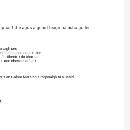
pháirtithe agus a gcuid teagmhálacha go léir
anaigh seo.
mhchoiteann nua a imlíne.
itritheoirí i do bhardas.
 t-aon chostas atá ort.
 agus an t-ainm fearainn a roghnaigh tú á úsáid.
r.