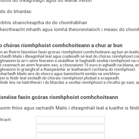
irbhís do theaghlaigh agus do leanaí freisin
 do do bhardas:
irbhís shaincheaptha do do chomhábhair
fheictheacht mhaith agus íomhá theicneolaíoch i measc do chomh
o chóras ríomhphoist comhchoiteann a chur ar bun
on an fhoirm faisnéise faoin gcóras ríomhphoist comhchoiteann ag bun an leath
chaidh Mailo i dteagmháil leat agus cuideoidh sé leat do chóras ríomhphoist co
ghnaíonn tú an t-ainm fearainn a úsáidfear le haghaidh seoltaí ríomhphoist na n-á
 é ceannach an ainm fearainn seo, a chosnaíonn 15 euro in aghaidh na bliana, an
ghnaíonn tú grianghraf a thaispeánfar ar leathanach rochtana do ríomhphoist.
bharfaidh Mailo aire do shocrú agus bainistíocht iomlán na seirbhíse.
sin is féidir leat seoladh do chórais ríomhphoist phobail a scaipeadh.
 féidir leis na háitritheoirí i do bhardas a seoltaí ríomhphoist a chruthú go saor,
aisnéise faoin gcóras ríomhphoist comhchoiteann
hoirm thíos agus rachaidh Mailo i dteagmháil leat a luaithe is féidi
thrach: