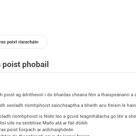
as poist riaracháin
 poist phobail
h poist ag áitritheoirí i do bhardas cheana féin a thaispeánann a 
dh seoladh ríomhphoist saincheaptha a bheith acu freisin le hai
oladh ríomhphoist is féidir leo a gcuid teagmhálacha go léir a sh
lisí uile na seirbhíse Mailo atá ar fáil dóibh
ras poist Eorpach ar ardchaighdeán