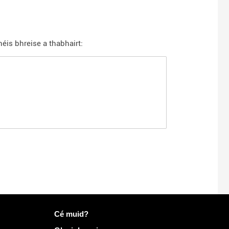
éis bhreise a thabhairt:
Tuilleadh eolais ar Mailo
Cé muid?