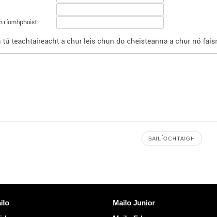
h ríomhphoist:
 tú teachtaireacht a chur leis chun do cheisteanna a chur nó faisn
eacha
Faigh amach Mailo
ilo
Mailo Junior