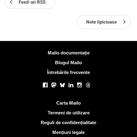
Feed-uri RSS
Note lipicioase
Mai multe informatii
Mailo documentație
Blogul Mailo
Întrebările frecvente
Retele sociale
Facebook
Mastodon
Bluesky
LinkedIn
Instagram
Threads
Link-uri utile
Carta Mailo
Termeni de utilizare
Reguli de confidențialitate
Mențiuni legale