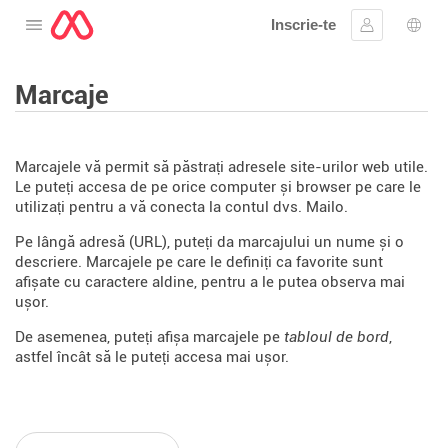
Inscrie-te
Deschide meniul
Conectare
Aleg
Marcaje
Marcajele vă permit să păstrați adresele site-urilor web utile.
Le puteți accesa de pe orice computer și browser pe care le
utilizați pentru a vă conecta la contul dvs. Mailo.
Pe lângă adresă (URL), puteți da marcajului un nume și o
descriere. Marcajele pe care le definiți ca favorite sunt
afișate cu caractere aldine, pentru a le putea observa mai
ușor.
De asemenea, puteți afișa marcajele pe
tabloul de bord
,
astfel încât să le puteți accesa mai ușor.