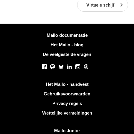
Virtuele schijf
Meer informatie
Mailo documentatie
Het Mailo - blog
De veelgestelde vragen
Sociale netwerken
Facebook
Mastodon
Bluesky
LinkedIn
Instagram
Threads
Handige links
Het Mailo - handvest
Gebruiksvoorwaarden
Privacy regels
Wettelijke vermeldingen
Ontdek Mailo
Mailo Junior